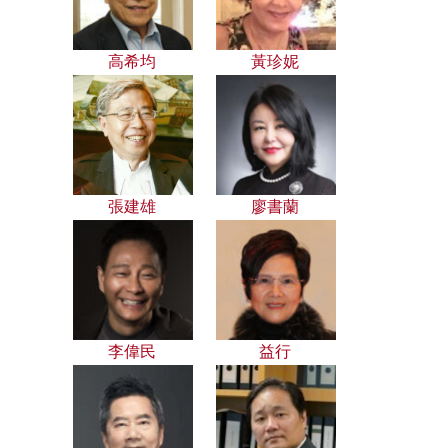
高希均
黃珍妮
張建雄
廖書蘭
李偉民
益行