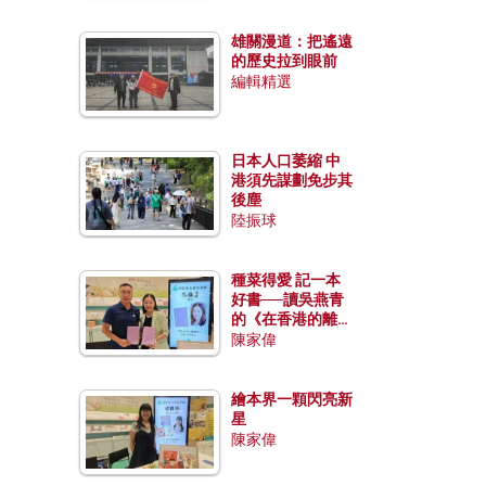
雄關漫道：把遙遠
的歷史拉到眼前
編輯精選
日本人口萎縮 中
港須先謀劃免步其
後塵
陸振球
種菜得愛 記一本
好書──讀吳燕青
的《在香港的離島
種菜》
陳家偉
繪本界一顆閃亮新
星
陳家偉