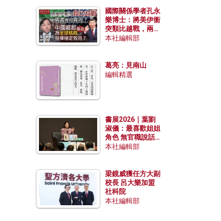
國際關係學者孔永
樂博士：將美伊衝
突類比越戰，兩者
有何異同？中國崛
本社編輯部
起能否為全球格局
發揮穩定效用？
葛亮：見南山
編輯精選
書展2026｜葉劉
淑儀：最喜歡姐姐
角色 無官職說話
包袱少
本社編輯部
梁鏡威獲任方大副
校長 呂大樂加盟
社科院
本社編輯部