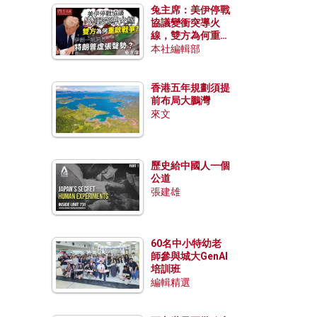
兔主席：美伊停戰
協議變衝突導火
線，雙方為何重啟
戰爭？伊朗一早洞
本社編輯部
悉特朗普虛張聲
勢？
香港五年規劃須提
前布局大鵬灣
來文
歷史給中國人一個
公道
張建雄
60名中小特幼老
師參與城大GenAI
培訓班
編輯精選