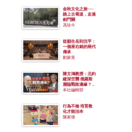
金秋文化之旅──
踏上古蜀道，走過
劍門關
馮珍今
從顧生岳到沈平：
一個座右銘的兩代
傳承
劉家美
陳文鴻教授：北約
縱深空襲 俄羅斯
瀕臨戰敗邊緣？中
國零部件能左右戰
本社編輯部
局走向？
行為不檢 培育教
化才能治本
陳家偉