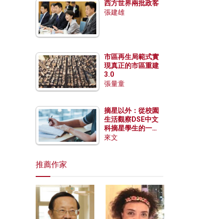
西方世界兩批政客
張建雄
市區再生局範式實
現真正的市區重建
3.0
張量童
摘星以外：從校園
生活觀察DSE中文
科摘星學生的一點
特質
來文
推薦作家