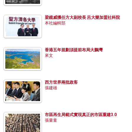
梁鏡威獲任方大副校長 呂大樂加盟社科院
本社編輯部
香港五年規劃須提前布局大鵬灣
來文
西方世界兩批政客
張建雄
市區再生局範式實現真正的市區重建3.0
張量童