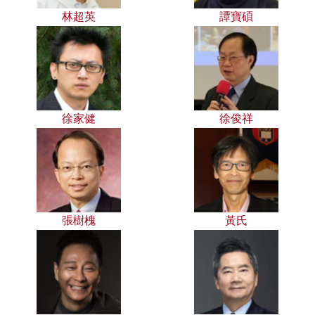
林超英
譚寶碩
徐家健
徐俊祥
張樹槐
黃氏