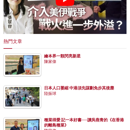
熱門文章
繪本界一顆閃亮新星
陳家偉
日本人口萎縮 中港須先謀劃免步其後塵
陸振球
種菜得愛 記一本好書──讀吳燕青的《在香港
的離島種菜》