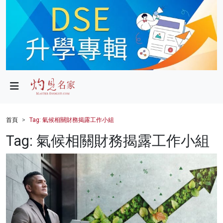
政局
教育
文化
財經
首頁
Tag: 氣候相關財務揭露工作小組
生活
Tag: 氣候相關財務揭露工作小組
健康
商業
科技
影片