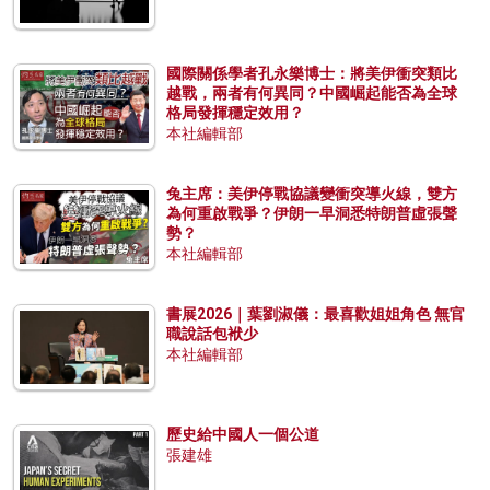
國際關係學者孔永樂博士：將美伊衝突類比
越戰，兩者有何異同？中國崛起能否為全球
格局發揮穩定效用？
本社編輯部
兔主席：美伊停戰協議變衝突導火線，雙方
為何重啟戰爭？伊朗一早洞悉特朗普虛張聲
勢？
本社編輯部
書展2026｜葉劉淑儀：最喜歡姐姐角色 無官
職說話包袱少
本社編輯部
歷史給中國人一個公道
張建雄