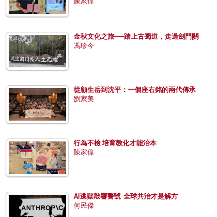
陳家偉
金秋文化之旅──踏上古蜀道，走過劍門關
馮珍今
從顧生岳到沈平：一個座右銘的兩代傳承
劉家美
行為不檢 培育教化才能治本
陳家偉
AI逃獄敲響警號 全球共治才是解方
何民傑