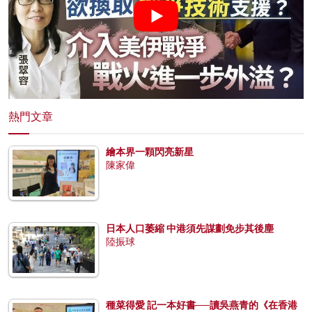
熱門文章
繪本界一顆閃亮新星
陳家偉
日本人口萎縮 中港須先謀劃免步其後塵
陸振球
種菜得愛 記一本好書──讀吳燕青的《在香港