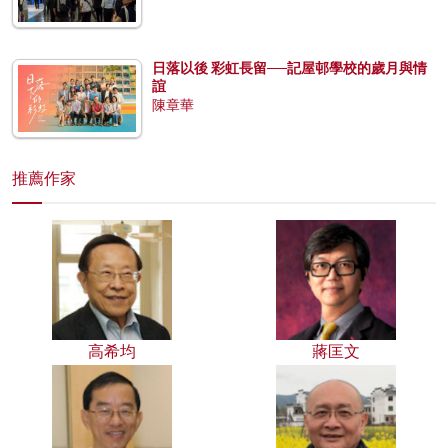
日落以後 彩虹長留──記屋邨學校的歲月與情
誼
陳章華
推薦作家
高希均
蔣匡文