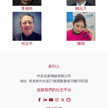
李偉民
關品方
何志平
陳晴
承印人
灼見名家傳媒有限公司
地址 : 香港黃竹坑道21號環匯廣場10樓1002室
追蹤我們的社交平台