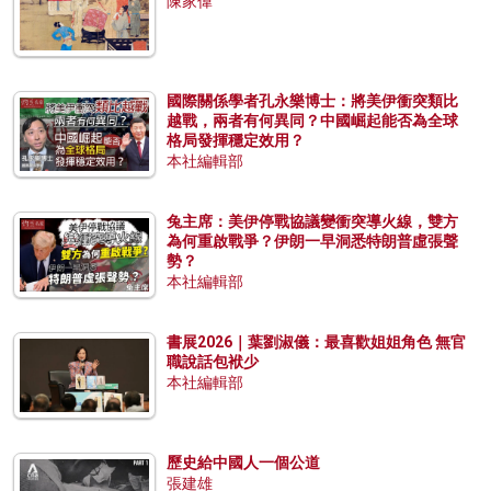
陳家偉
國際關係學者孔永樂博士：將美伊衝突類比
越戰，兩者有何異同？中國崛起能否為全球
格局發揮穩定效用？
本社編輯部
兔主席：美伊停戰協議變衝突導火線，雙方
為何重啟戰爭？伊朗一早洞悉特朗普虛張聲
勢？
本社編輯部
書展2026｜葉劉淑儀：最喜歡姐姐角色 無官
職說話包袱少
本社編輯部
歷史給中國人一個公道
張建雄