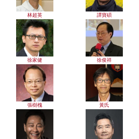
林超英
譚寶碩
徐家健
徐俊祥
張樹槐
黃氏