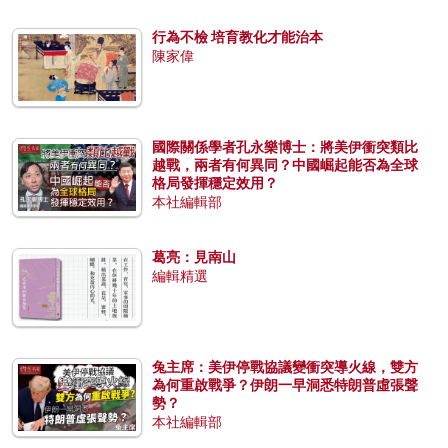
行為不檢 培育教化才能治本
陳家偉
國際關係學者孔永樂博士：將美伊衝突類比
越戰，兩者有何異同？中國崛起能否為全球
格局發揮穩定效用？
本社編輯部
葛亮：見南山
編輯精選
兔主席：美伊停戰協議變衝突導火線，雙方
為何重啟戰爭？伊朗一早洞悉特朗普虛張聲
勢？
本社編輯部