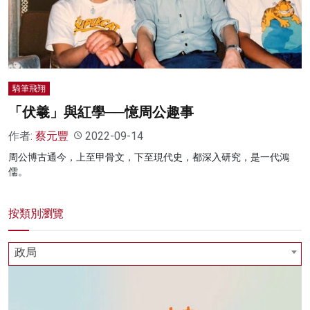
名家榜
灼見活動
關於我們
騎筆飛翔
「伏羲」與紅學──憶周公趣事
作者:
蔡元豐
2022-09-14
周公博古通今，上至甲骨文，下至現代史，都深入研究，是一代鴻
儒。
按類別瀏覽
政局