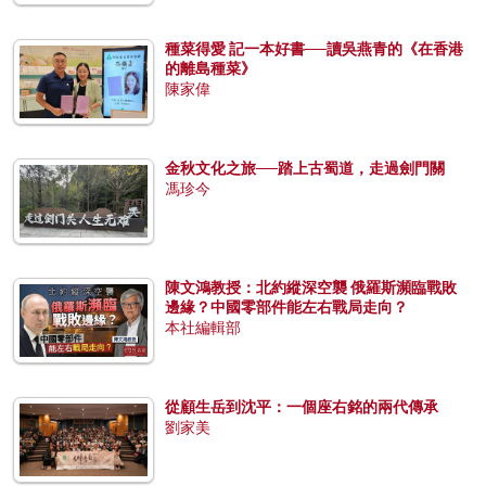
種菜得愛 記一本好書──讀吳燕青的《在香港
的離島種菜》
陳家偉
金秋文化之旅──踏上古蜀道，走過劍門關
馮珍今
陳文鴻教授：北約縱深空襲 俄羅斯瀕臨戰敗
邊緣？中國零部件能左右戰局走向？
本社編輯部
從顧生岳到沈平：一個座右銘的兩代傳承
劉家美