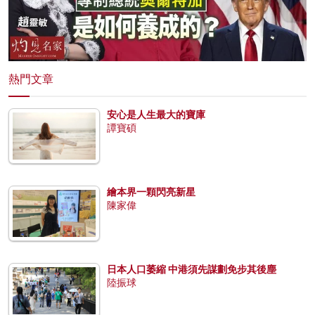
熱門文章
安心是人生最大的寶庫
譚寶碩
繪本界一顆閃亮新星
陳家偉
日本人口萎縮 中港須先謀劃免步其後塵
陸振球