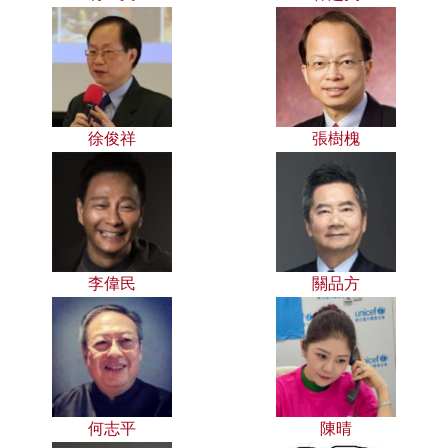
徐俊祥
張樹槐
李偉民
關品方
何志平
陳晴