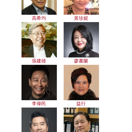
高希均
黃珍妮
張建雄
廖書蘭
李偉民
益行