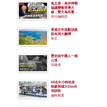
兔主席：美伊停戰
協議變衝突導火
線，雙方為何重啟
戰爭？伊朗一早洞
本社編輯部
悉特朗普虛張聲
勢？
香港五年規劃須提
前布局大鵬灣
來文
歷史給中國人一個
公道
張建雄
60名中小特幼老
師參與城大GenAI
培訓班
編輯精選