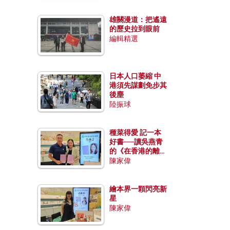
雄關漫道：把遙遠
的歷史拉到眼前
編輯精選
日本人口萎縮 中
港須先謀劃免步其
後塵
陸振球
種菜得愛 記一本
好書──讀吳燕青
的《在香港的離島
種菜》
陳家偉
繪本界一顆閃亮新
星
陳家偉