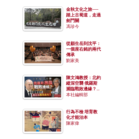
金秋文化之旅──
踏上古蜀道，走過
劍門關
馮珍今
從顧生岳到沈平：
一個座右銘的兩代
傳承
劉家美
陳文鴻教授：北約
縱深空襲 俄羅斯
瀕臨戰敗邊緣？中
國零部件能左右戰
本社編輯部
局走向？
行為不檢 培育教
化才能治本
陳家偉