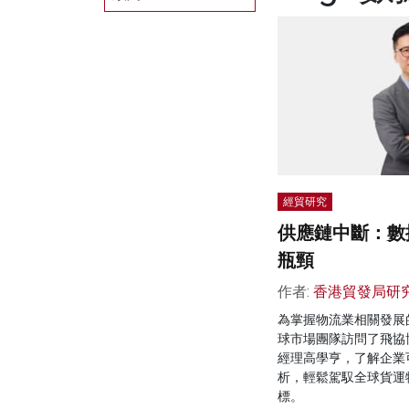
經貿研究
供應鏈中斷：數
瓶頸
作者:
香港貿發局研
為掌握物流業相關發展
球市場團隊訪問了飛協博（
經理高學亨，了解企業
析，輕鬆駕馭全球貨運
標。