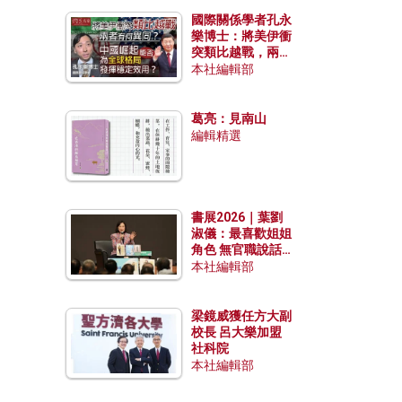
國際關係學者孔永
樂博士：將美伊衝
突類比越戰，兩者
有何異同？中國崛
本社編輯部
起能否為全球格局
發揮穩定效用？
葛亮：見南山
編輯精選
書展2026｜葉劉
淑儀：最喜歡姐姐
角色 無官職說話
包袱少
本社編輯部
梁鏡威獲任方大副
校長 呂大樂加盟
社科院
本社編輯部