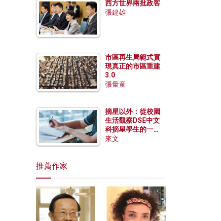
西方世界兩批政客
張建雄
市區再生局範式實
現真正的市區重建
3.0
張量童
摘星以外：從校園
生活觀察DSE中文
科摘星學生的一點
特質
來文
推薦作家