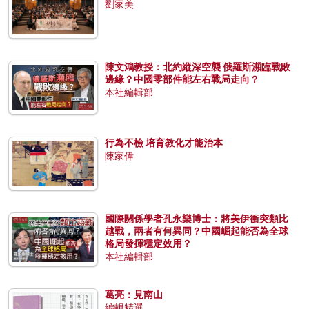
劉家美
陳文鴻教授：北約縱深空襲 俄羅斯瀕臨戰敗
邊緣？中國零部件能左右戰局走向？
本社編輯部
行為不檢 培育教化才能治本
陳家偉
國際關係學者孔永樂博士：將美伊衝突類比
越戰，兩者有何異同？中國崛起能否為全球
格局發揮穩定效用？
本社編輯部
葛亮：見南山
編輯精選