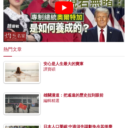
熱門文章
安心是人生最大的寶庫
譚寶碩
雄關漫道：把遙遠的歷史拉到眼前
編輯精選
日本人口萎縮 中港須先謀劃免步其後塵