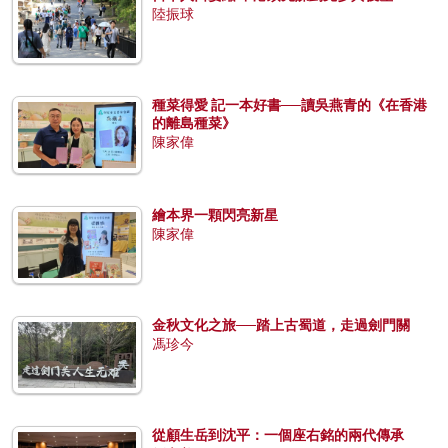
陸振球
種菜得愛 記一本好書──讀吳燕青的《在香港
的離島種菜》
陳家偉
繪本界一顆閃亮新星
陳家偉
金秋文化之旅──踏上古蜀道，走過劍門關
馮珍今
從顧生岳到沈平：一個座右銘的兩代傳承