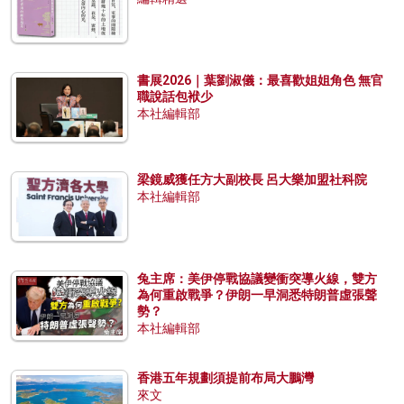
書展2026｜葉劉淑儀：最喜歡姐姐角色 無官
職說話包袱少
本社編輯部
梁鏡威獲任方大副校長 呂大樂加盟社科院
本社編輯部
兔主席：美伊停戰協議變衝突導火線，雙方
為何重啟戰爭？伊朗一早洞悉特朗普虛張聲
勢？
本社編輯部
香港五年規劃須提前布局大鵬灣
來文