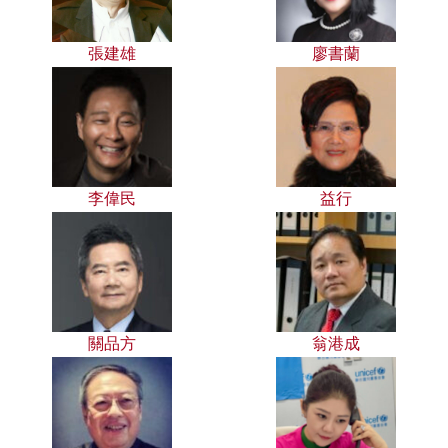
張建雄
廖書蘭
李偉民
益行
關品方
翁港成