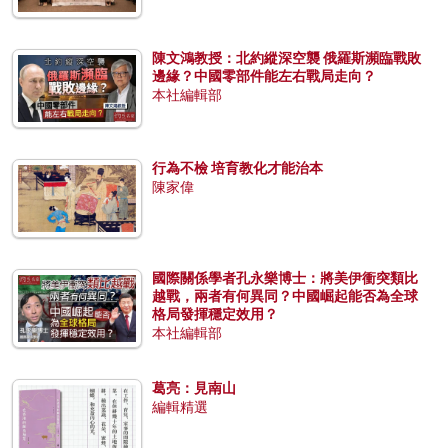
陳文鴻教授：北約縱深空襲 俄羅斯瀕臨戰敗
邊緣？中國零部件能左右戰局走向？
本社編輯部
行為不檢 培育教化才能治本
陳家偉
國際關係學者孔永樂博士：將美伊衝突類比
越戰，兩者有何異同？中國崛起能否為全球
格局發揮穩定效用？
本社編輯部
葛亮：見南山
編輯精選