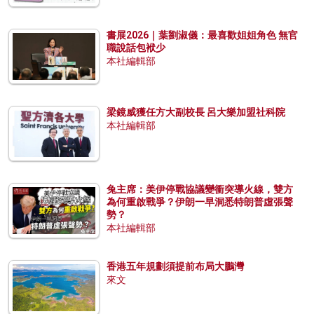
書展2026｜葉劉淑儀：最喜歡姐姐角色 無官
職說話包袱少
本社編輯部
梁鏡威獲任方大副校長 呂大樂加盟社科院
本社編輯部
兔主席：美伊停戰協議變衝突導火線，雙方
為何重啟戰爭？伊朗一早洞悉特朗普虛張聲
勢？
本社編輯部
香港五年規劃須提前布局大鵬灣
來文