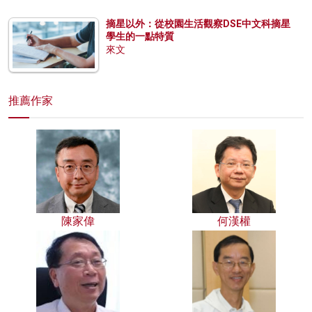
摘星以外：從校園生活觀察DSE中文科摘星
學生的一點特質
來文
推薦作家
陳家偉
何漢權