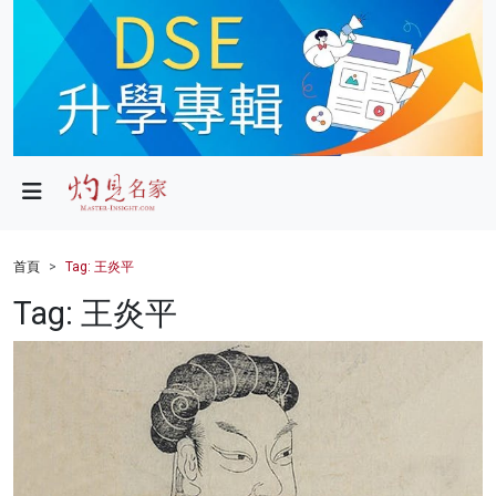
政局
教育
文化
財經
首頁
Tag: 王炎平
生活
Tag: 王炎平
健康
商業
科技
影片