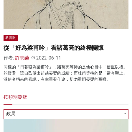
名家榜
灼見活動
關於我們
教育眼
從「好為梁甫吟」看諸葛亮的終極關懷
作者:
許志榮
2022-06-11
同樣的「日暮聊為梁甫吟」，諸葛亮等待的是他心目中「使臣以禮」
的賢君，讓自己做出超越晏嬰的成績；而杜甫等待的是「當今聖上」
派使者捎來的喜訊，有幸重登仕途，切勿重蹈晏嬰的覆轍。
按類別瀏覽
政局