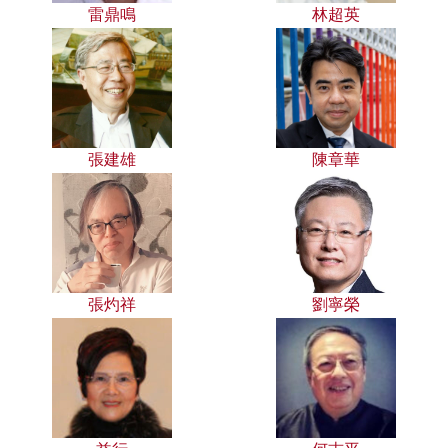
雷鼎鳴
林超英
張建雄
陳章華
張灼祥
劉寧榮