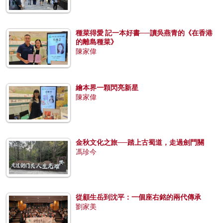
種菜得愛 記一本好書──讀吳燕青的《在香港
的離島種菜》
陳家偉
繪本界一顆閃亮新星
陳家偉
金秋文化之旅──踏上古蜀道，走過劍門關
馮珍今
從顧生岳到沈平：一個座右銘的兩代傳承
劉家美