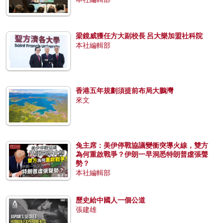
梁鏡威獲任方大副校長 呂大樂加盟社科院
本社編輯部
香港五年規劃須提前布局大鵬灣
來文
兔主席：美伊停戰協議變衝突導火線，雙方
為何重啟戰爭？伊朗一早洞悉特朗普虛張聲
勢？
本社編輯部
歷史給中國人一個公道
張建雄