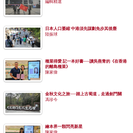
編輯精選
日本人口萎縮 中港須先謀劃免步其後塵
陸振球
種菜得愛 記一本好書──讀吳燕青的《在香港
的離島種菜》
陳家偉
金秋文化之旅──踏上古蜀道，走過劍門關
馮珍今
繪本界一顆閃亮新星
陳家偉