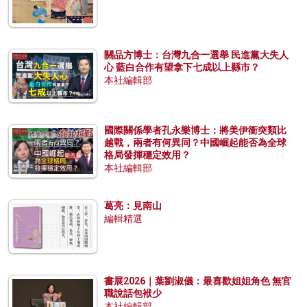
關品方博士：台灣九合一選舉 民進黨大失人
心 藍白合作有望拿下七成以上縣市？
本社編輯部
國際關係學者孔永樂博士：將美伊衝突類比
越戰，兩者有何異同？中國崛起能否為全球
格局發揮穩定效用？
本社編輯部
葛亮：見南山
編輯精選
書展2026｜葉劉淑儀：最喜歡姐姐角色 無官
職說話包袱少
本社編輯部