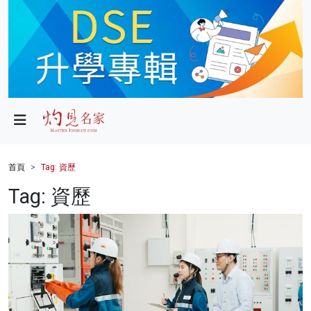
政局
教育
文化
財經
首頁
Tag: 資歷
生活
Tag: 資歷
健康
商業
科技
影片