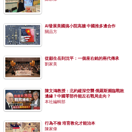
AI發展美國搞小院高牆 中國推多邊合作
關品方
從顧生岳到沈平：一個座右銘的兩代傳承
劉家美
陳文鴻教授：北約縱深空襲 俄羅斯瀕臨戰敗
邊緣？中國零部件能左右戰局走向？
本社編輯部
行為不檢 培育教化才能治本
陳家偉