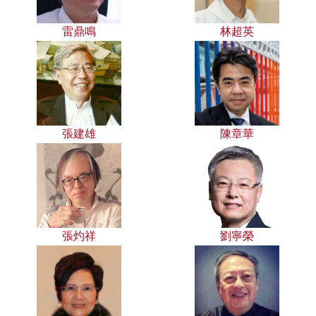
雷鼎鳴
林超英
張建雄
陳章華
張灼祥
劉寧榮