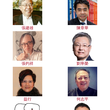
張建雄
陳章華
張灼祥
劉寧榮
益行
何志平