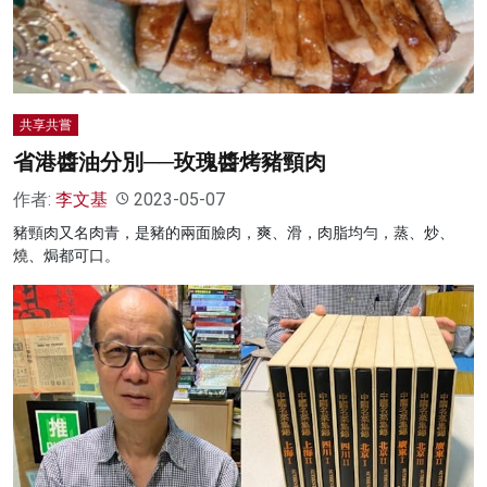
共享共嘗
省港醬油分別──玫瑰醬烤豬頸肉
作者:
李文基
2023-05-07
豬頸肉又名肉青，是豬的兩面臉肉，爽、滑，肉脂均勻，蒸、炒、
燒、焗都可口。