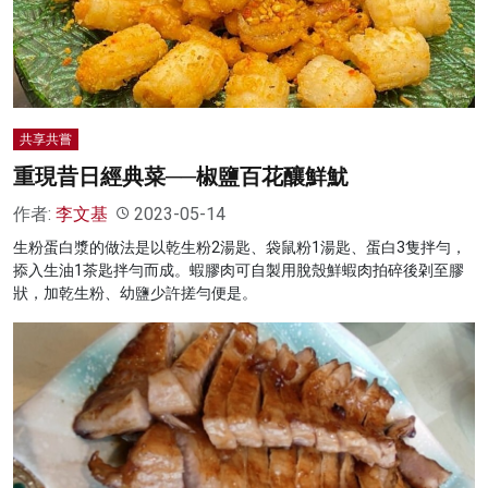
名家榜
灼見活動
關於我們
共享共嘗
重現昔日經典菜──椒鹽百花釀鮮魷
作者:
李文基
2023-05-14
生粉蛋白漿的做法是以乾生粉2湯匙、袋鼠粉1湯匙、蛋白3隻拌勻，
掭入生油1茶匙拌勻而成。蝦膠肉可自製用脫殼鮮蝦肉拍碎後刴至膠
狀，加乾生粉、幼鹽少許搓勻便是。