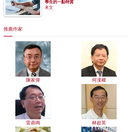
學生的一點特質
來文
推薦作家
陳家偉
何漢權
雷鼎鳴
林超英