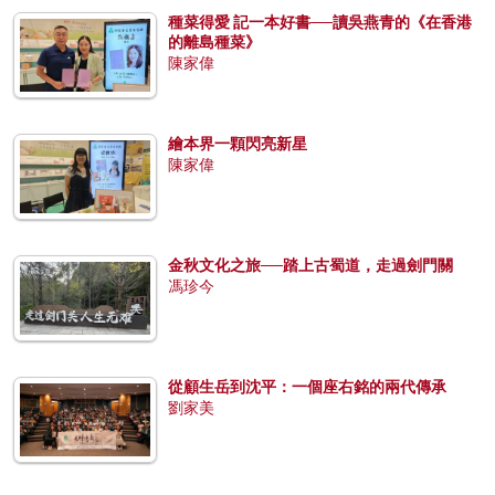
種菜得愛 記一本好書──讀吳燕青的《在香港
的離島種菜》
陳家偉
繪本界一顆閃亮新星
陳家偉
金秋文化之旅──踏上古蜀道，走過劍門關
馮珍今
從顧生岳到沈平：一個座右銘的兩代傳承
劉家美