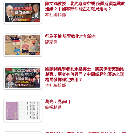
陳文鴻教授：北約縱深空襲 俄羅斯瀕臨戰敗
邊緣？中國零部件能左右戰局走向？
本社編輯部
行為不檢 培育教化才能治本
陳家偉
國際關係學者孔永樂博士：將美伊衝突類比
越戰，兩者有何異同？中國崛起能否為全球
格局發揮穩定效用？
本社編輯部
葛亮：見南山
編輯精選