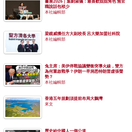
書展2026｜葉劉淑儀：最喜歡姐姐角色 無官
職說話包袱少
本社編輯部
梁鏡威獲任方大副校長 呂大樂加盟社科院
本社編輯部
兔主席：美伊停戰協議變衝突導火線，雙方
為何重啟戰爭？伊朗一早洞悉特朗普虛張聲
勢？
本社編輯部
香港五年規劃須提前布局大鵬灣
來文
歷史給中國人一個公道