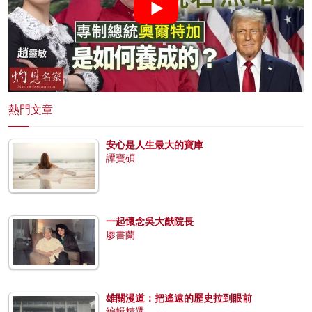
熱門文章
安心是人生最大的寶庫
譚寶碩
一起懷念吳大猷院長
廖書蘭
雄關漫道：把遙遠的歷史拉到眼前
編輯精選