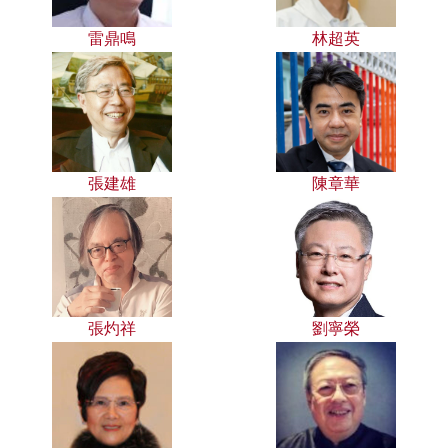
雷鼎鳴
林超英
張建雄
陳章華
張灼祥
劉寧榮