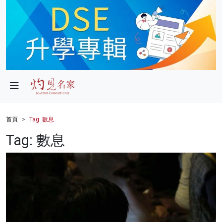
政局
教育
文化
財經
首頁
Tag: 數息
生活
Tag: 數息
健康
商業
科技
影片