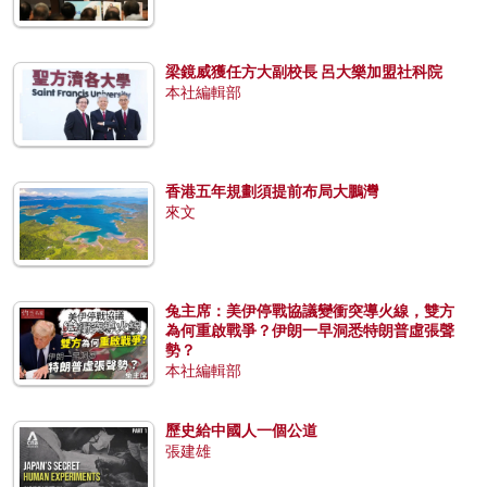
梁鏡威獲任方大副校長 呂大樂加盟社科院
本社編輯部
香港五年規劃須提前布局大鵬灣
來文
兔主席：美伊停戰協議變衝突導火線，雙方
為何重啟戰爭？伊朗一早洞悉特朗普虛張聲
勢？
本社編輯部
歷史給中國人一個公道
張建雄