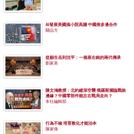
AI發展美國搞小院高牆 中國推多邊合作
關品方
從顧生岳到沈平：一個座右銘的兩代傳承
劉家美
陳文鴻教授：北約縱深空襲 俄羅斯瀕臨戰敗
邊緣？中國零部件能左右戰局走向？
本社編輯部
行為不檢 培育教化才能治本
陳家偉