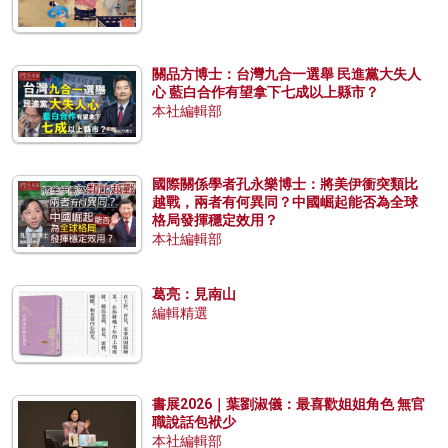
關品方博士：台灣九合一選舉 民進黨大失人
心 藍白合作有望拿下七成以上縣市？
本社編輯部
國際關係學者孔永樂博士：將美伊衝突類比
越戰，兩者有何異同？中國崛起能否為全球
格局發揮穩定效用？
本社編輯部
葛亮：見南山
編輯精選
書展2026｜葉劉淑儀：最喜歡姐姐角色 無官
職說話包袱少
本社編輯部