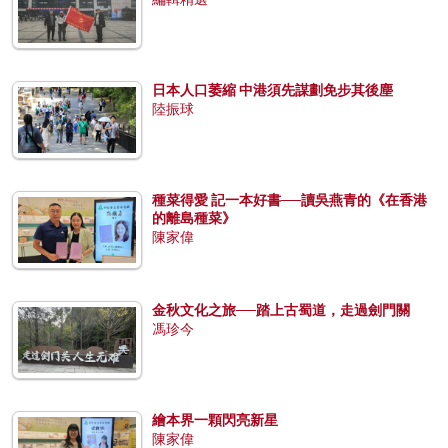
日本人口萎縮 中港須先謀劃免步其後塵
陸振球
種菜得愛 記一本好書──讀吳燕青的《在香港
的離島種菜》
陳家偉
金秋文化之旅──踏上古蜀道，走過劍門關
馮珍今
繪本界一顆閃亮新星
陳家偉