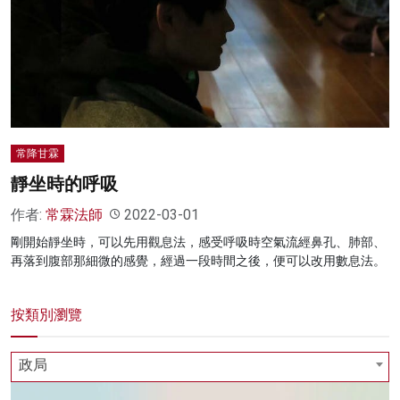
名家榜
灼見活動
關於我們
常降甘霖
靜坐時的呼吸
作者:
常霖法師
2022-03-01
剛開始靜坐時，可以先用觀息法，感受呼吸時空氣流經鼻孔、肺部、
再落到腹部那細微的感覺，經過一段時間之後，便可以改用數息法。
按類別瀏覽
政局