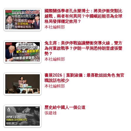
國際關係學者孔永樂博士：將美伊衝突類比
越戰，兩者有何異同？中國崛起能否為全球
格局發揮穩定效用？
本社編輯部
兔主席：美伊停戰協議變衝突導火線，雙方
為何重啟戰爭？伊朗一早洞悉特朗普虛張聲
勢？
本社編輯部
書展2026｜葉劉淑儀：最喜歡姐姐角色 無官
職說話包袱少
本社編輯部
歷史給中國人一個公道
張建雄