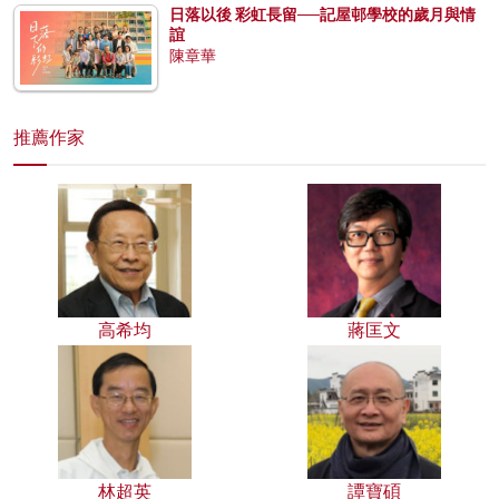
日落以後 彩虹長留──記屋邨學校的歲月與情
誼
陳章華
推薦作家
高希均
蔣匡文
林超英
譚寶碩