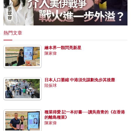
熱門文章
繪本界一顆閃亮新星
陳家偉
日本人口萎縮 中港須先謀劃免步其後塵
陸振球
種菜得愛 記一本好書──讀吳燕青的《在香港
的離島種菜》
陳家偉