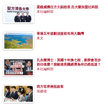
梁鏡威獲任方大副校長 呂大樂加盟社科院
本社編輯部
香港五年規劃須提前布局大鵬灣
來文
孔永樂博士：英國十年換七相，新揆會否步
前任後塵？脫歐後英國經濟為何仍然低迷？
本社編輯部
西方世界兩批政客
張建雄