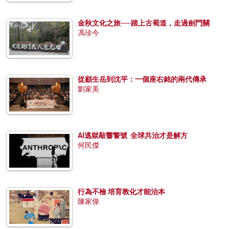
金秋文化之旅──踏上古蜀道，走過劍門關
馮珍今
從顧生岳到沈平：一個座右銘的兩代傳承
劉家美
AI逃獄敲響警號 全球共治才是解方
何民傑
行為不檢 培育教化才能治本
陳家偉