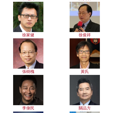
徐家健
徐俊祥
張樹槐
黃氏
李偉民
關品方