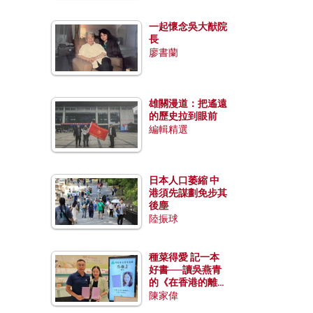
一起懷念吳大猷院
長
廖書蘭
雄關漫道：把遙遠
的歷史拉到眼前
編輯精選
日本人口萎縮 中
港須先謀劃免步其
後塵
陸振球
種菜得愛 記一本
好書──讀吳燕青
的《在香港的離島
種菜》
陳家偉