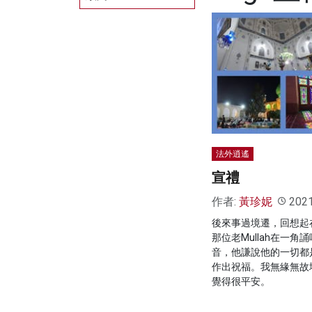
法外逍遙
宣禮
作者:
黃珍妮
202
後來事過境遷，回想起
那位老Mullah在一
音，他謙說他的一切都
作出祝福。我無緣無故
覺得很平安。