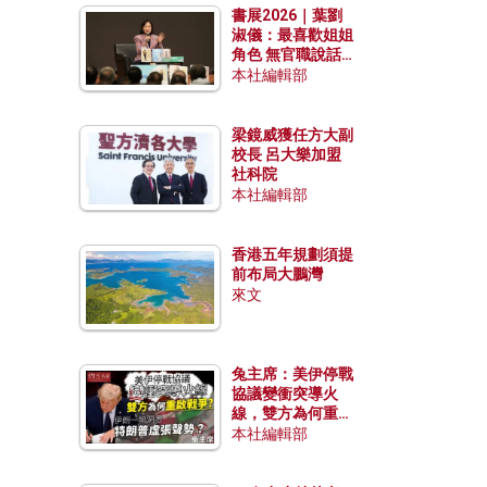
書展2026｜葉劉
淑儀：最喜歡姐姐
角色 無官職說話
包袱少
本社編輯部
梁鏡威獲任方大副
校長 呂大樂加盟
社科院
本社編輯部
香港五年規劃須提
前布局大鵬灣
來文
兔主席：美伊停戰
協議變衝突導火
線，雙方為何重啟
戰爭？伊朗一早洞
本社編輯部
悉特朗普虛張聲
勢？