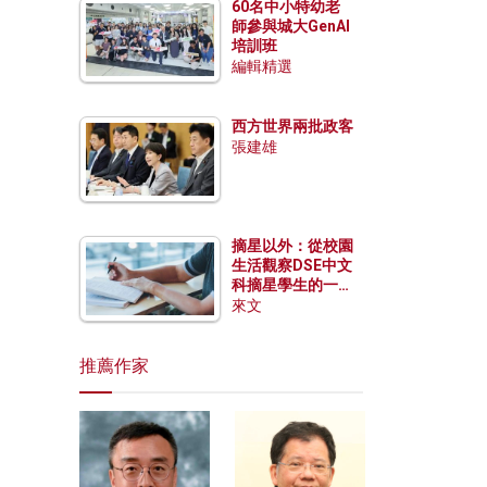
60名中小特幼老
師參與城大GenAI
培訓班
編輯精選
西方世界兩批政客
張建雄
摘星以外：從校園
生活觀察DSE中文
科摘星學生的一點
特質
來文
推薦作家