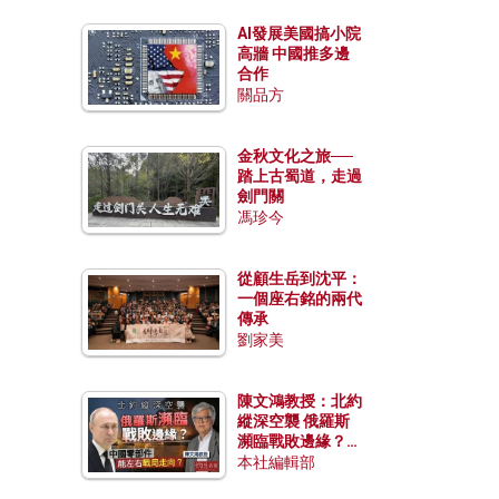
AI發展美國搞小院
高牆 中國推多邊
合作
關品方
金秋文化之旅──
踏上古蜀道，走過
劍門關
馮珍今
從顧生岳到沈平：
一個座右銘的兩代
傳承
劉家美
陳文鴻教授：北約
縱深空襲 俄羅斯
瀕臨戰敗邊緣？中
國零部件能左右戰
本社編輯部
局走向？