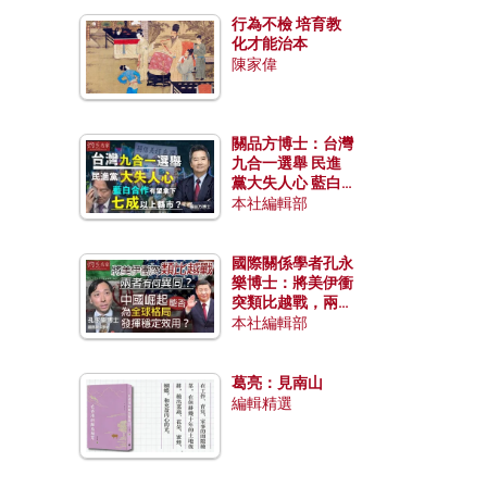
行為不檢 培育教
化才能治本
陳家偉
關品方博士：台灣
九合一選舉 民進
黨大失人心 藍白
合作有望拿下七成
本社編輯部
以上縣市？
國際關係學者孔永
樂博士：將美伊衝
突類比越戰，兩者
有何異同？中國崛
本社編輯部
起能否為全球格局
發揮穩定效用？
葛亮：見南山
編輯精選