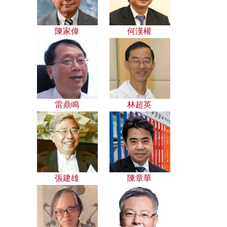
陳家偉
何漢權
雷鼎鳴
林超英
張建雄
陳章華