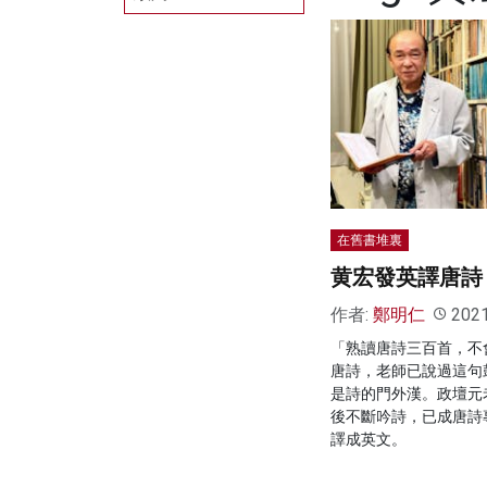
在舊書堆裏
黄宏發英譯唐詩
作者:
鄭明仁
202
「熟讀唐詩三百首，不
唐詩，老師已說過這句
是詩的門外漢。政壇元
後不斷吟詩，已成唐詩
譯成英文。