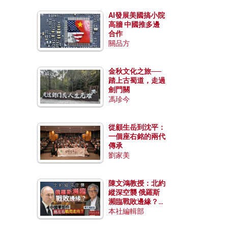
AI發展美國搞小院
高牆 中國推多邊
合作
關品方
金秋文化之旅──
踏上古蜀道，走過
劍門關
馮珍今
從顧生岳到沈平：
一個座右銘的兩代
傳承
劉家美
陳文鴻教授：北約
縱深空襲 俄羅斯
瀕臨戰敗邊緣？中
國零部件能左右戰
本社編輯部
局走向？