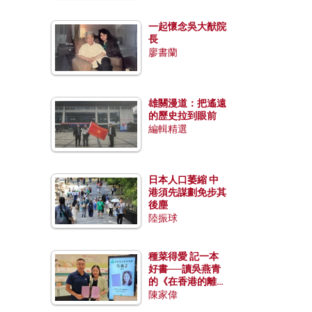
一起懷念吳大猷院
長
廖書蘭
雄關漫道：把遙遠
的歷史拉到眼前
編輯精選
日本人口萎縮 中
港須先謀劃免步其
後塵
陸振球
種菜得愛 記一本
好書──讀吳燕青
的《在香港的離島
種菜》
陳家偉