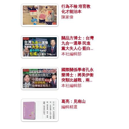
行為不檢 培育教
化才能治本
陳家偉
關品方博士：台灣
九合一選舉 民進
黨大失人心 藍白
合作有望拿下七成
本社編輯部
以上縣市？
國際關係學者孔永
樂博士：將美伊衝
突類比越戰，兩者
有何異同？中國崛
本社編輯部
起能否為全球格局
發揮穩定效用？
葛亮：見南山
編輯精選