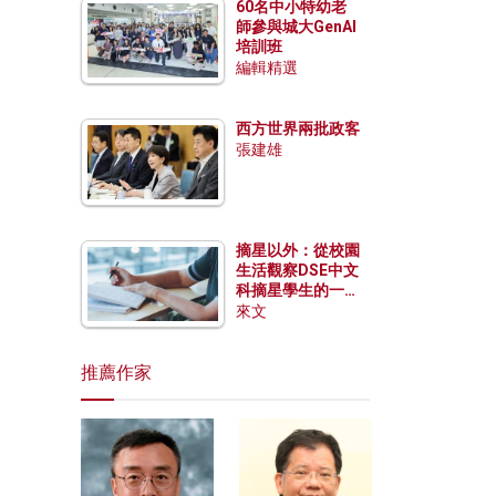
60名中小特幼老
師參與城大GenAI
培訓班
編輯精選
西方世界兩批政客
張建雄
摘星以外：從校園
生活觀察DSE中文
科摘星學生的一點
特質
來文
推薦作家