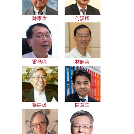
陳家偉
何漢權
雷鼎鳴
林超英
張建雄
陳章華