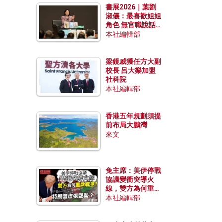
書展2026｜葉劉
淑儀：最喜歡姐姐
角色 無官職說話
包袱少
本社編輯部
梁鏡威獲任方大副
校長 呂大樂加盟
社科院
本社編輯部
香港五年規劃須提
前布局大鵬灣
來文
兔主席：美伊停戰
協議變衝突導火
線，雙方為何重啟
戰爭？伊朗一早洞
本社編輯部
悉特朗普虛張聲
勢？