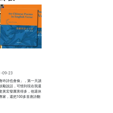
1-09-23
會吟詩也會偷」，第一天讀
鼓勵說話，可惜到現在我還
老黃宏發厲害得多，他退休
專家，還把100多首唐詩翻