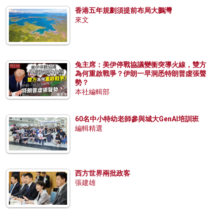
香港五年規劃須提前布局大鵬灣
來文
兔主席：美伊停戰協議變衝突導火線，雙方
為何重啟戰爭？伊朗一早洞悉特朗普虛張聲
勢？
本社編輯部
60名中小特幼老師參與城大GenAI培訓班
編輯精選
西方世界兩批政客
張建雄