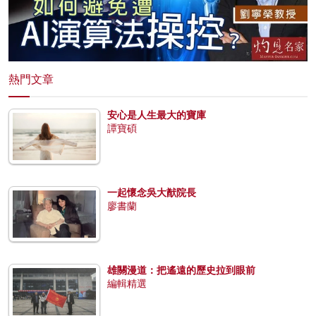
熱門文章
安心是人生最大的寶庫
譚寶碩
一起懷念吳大猷院長
廖書蘭
雄關漫道：把遙遠的歷史拉到眼前
編輯精選