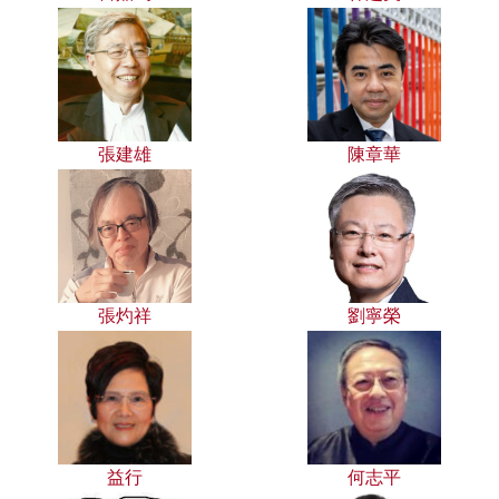
張建雄
陳章華
張灼祥
劉寧榮
益行
何志平