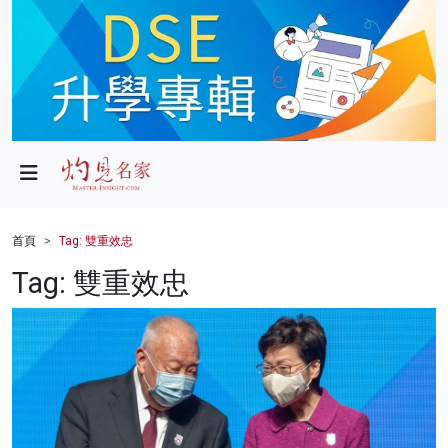
政局
教育
文化
財經
首頁
Tag: 雙重效忠
生活
Tag: 雙重效忠
健康
商業
科技
影片