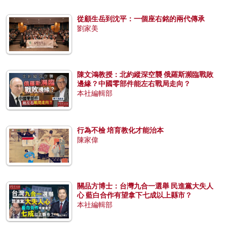
從顧生岳到沈平：一個座右銘的兩代傳承
劉家美
陳文鴻教授：北約縱深空襲 俄羅斯瀕臨戰敗
邊緣？中國零部件能左右戰局走向？
本社編輯部
行為不檢 培育教化才能治本
陳家偉
關品方博士：台灣九合一選舉 民進黨大失人
心 藍白合作有望拿下七成以上縣市？
本社編輯部