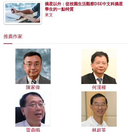
摘星以外：從校園生活觀察DSE中文科摘星
學生的一點特質
來文
推薦作家
陳家偉
何漢權
雷鼎鳴
林超英