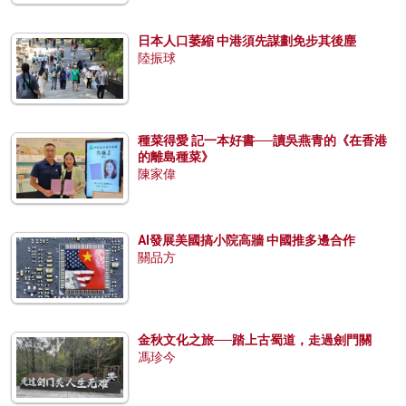
日本人口萎縮 中港須先謀劃免步其後塵
陸振球
種菜得愛 記一本好書──讀吳燕青的《在香港
的離島種菜》
陳家偉
AI發展美國搞小院高牆 中國推多邊合作
關品方
金秋文化之旅──踏上古蜀道，走過劍門關
馮珍今