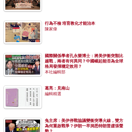
行為不檢 培育教化才能治本
陳家偉
國際關係學者孔永樂博士：將美伊衝突類比
越戰，兩者有何異同？中國崛起能否為全球
格局發揮穩定效用？
本社編輯部
葛亮：見南山
編輯精選
兔主席：美伊停戰協議變衝突導火線，雙方
為何重啟戰爭？伊朗一早洞悉特朗普虛張聲
勢？