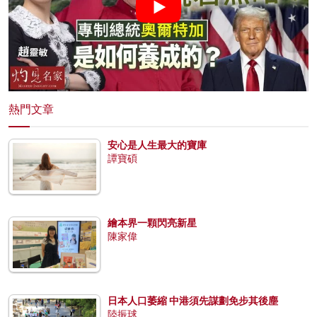
熱門文章
安心是人生最大的寶庫
譚寶碩
繪本界一顆閃亮新星
陳家偉
日本人口萎縮 中港須先謀劃免步其後塵
陸振球