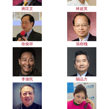
蔣匡文
林超英
徐俊祥
張樹槐
李偉民
關品方