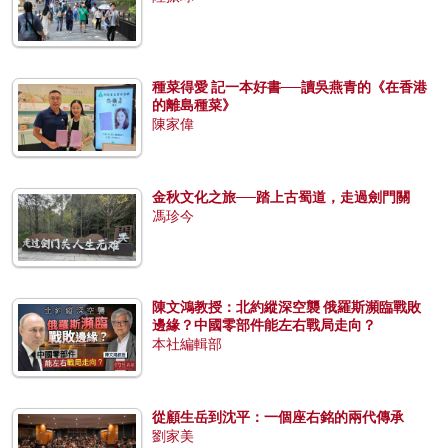
種菜得愛 記一本好書──讀吳燕青的《在香港
的離島種菜》
陳家偉
金秋文化之旅──踏上古蜀道，走過劍門關
馮珍今
陳文鴻教授：北約縱深空襲 俄羅斯瀕臨戰敗
邊緣？中國零部件能左右戰局走向？
本社編輯部
從顧生岳到沈平：一個座右銘的兩代傳承
劉家美