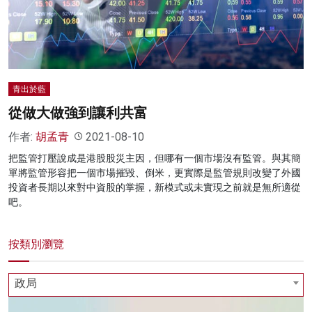
名家榜
灼見活動
關於我們
青出於藍
從做大做強到讓利共富
作者:
胡孟青
2021-08-10
把監管打壓說成是港股股災主因，但哪有一個市場沒有監管。與其簡
單將監管形容把一個市場摧毀、倒米，更實際是監管規則改變了外國
投資者長期以來對中資股的掌握，新模式或未實現之前就是無所適從
吧。
按類別瀏覽
政局