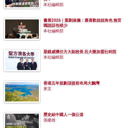
本社編輯部
書展2026｜葉劉淑儀：最喜歡姐姐角色 無官
職說話包袱少
本社編輯部
梁鏡威獲任方大副校長 呂大樂加盟社科院
本社編輯部
香港五年規劃須提前布局大鵬灣
來文
歷史給中國人一個公道
張建雄