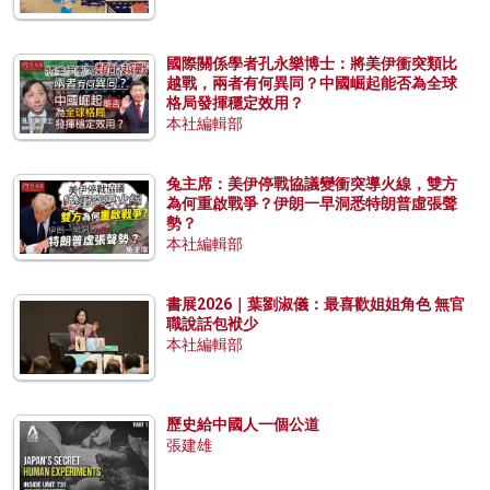
國際關係學者孔永樂博士：將美伊衝突類比
越戰，兩者有何異同？中國崛起能否為全球
格局發揮穩定效用？
本社編輯部
兔主席：美伊停戰協議變衝突導火線，雙方
為何重啟戰爭？伊朗一早洞悉特朗普虛張聲
勢？
本社編輯部
書展2026｜葉劉淑儀：最喜歡姐姐角色 無官
職說話包袱少
本社編輯部
歷史給中國人一個公道
張建雄