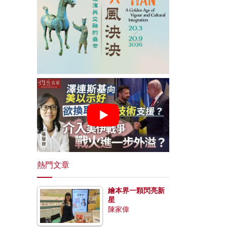
熱門文章
繪本界一顆閃亮新
星
陳家偉