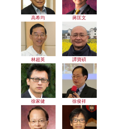
高希均
蔣匡文
林超英
譚寶碩
徐家健
徐俊祥