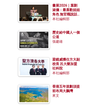
勢？
書展2026｜葉劉
淑儀：最喜歡姐姐
角色 無官職說話
包袱少
本社編輯部
歷史給中國人一個
公道
張建雄
梁鏡威獲任方大副
校長 呂大樂加盟
社科院
本社編輯部
香港五年規劃須提
前布局大鵬灣
來文