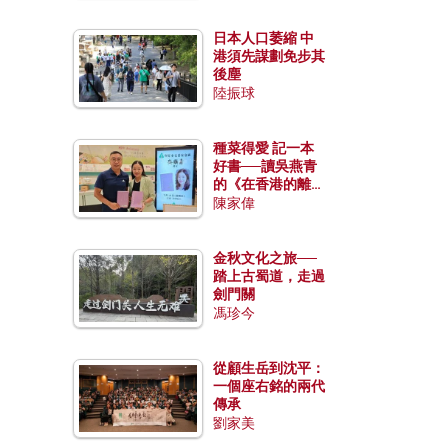
日本人口萎縮 中
港須先謀劃免步其
後塵
陸振球
種菜得愛 記一本
好書──讀吳燕青
的《在香港的離島
種菜》
陳家偉
金秋文化之旅──
踏上古蜀道，走過
劍門關
馮珍今
從顧生岳到沈平：
一個座右銘的兩代
傳承
劉家美