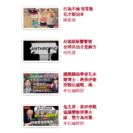
行為不檢 培育教
化才能治本
陳家偉
AI逃獄敲響警號
全球共治才是解方
何民傑
國際關係學者孔永
樂博士：將美伊衝
突類比越戰，兩者
有何異同？中國崛
本社編輯部
起能否為全球格局
發揮穩定效用？
兔主席：美伊停戰
協議變衝突導火
線，雙方為何重啟
戰爭？伊朗一早洞
本社編輯部
悉特朗普虛張聲