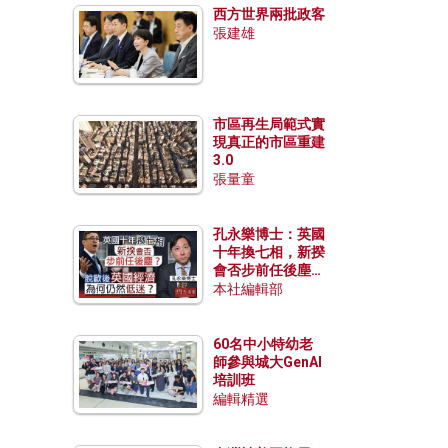
西方世界兩批政客
張建雄
市區再生局範式實
現真正的市區重建
3.0
張量童
孔永樂博士：英國
十年換七相，新揆
會否步前任後塵？
脫歐後英國經濟為
本社編輯部
何仍然低迷？
60名中小特幼老
師參與城大GenAI
培訓班
編輯精選