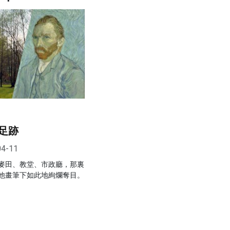
足跡
04-11
麥田、教堂、市政廳，那裏
他畫筆下如此地絢爛奪目。