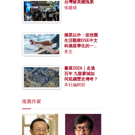
台灣被美國拖累
張建雄
摘星以外：從校園
生活觀察DSE中文
科摘星學生的一點
特質
來文
書展2026｜走過
百年 九龍寨城如
何延續歷史傳奇？
本社編輯部
推薦作家