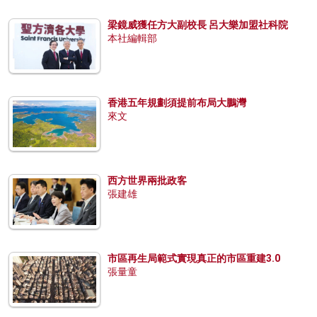
梁鏡威獲任方大副校長 呂大樂加盟社科院
本社編輯部
香港五年規劃須提前布局大鵬灣
來文
西方世界兩批政客
張建雄
市區再生局範式實現真正的市區重建3.0
張量童