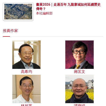
書展2026｜走過百年 九龍寨城如何延續歷史
傳奇？
本社編輯部
推薦作家
高希均
蔣匡文
林超英
譚寶碩