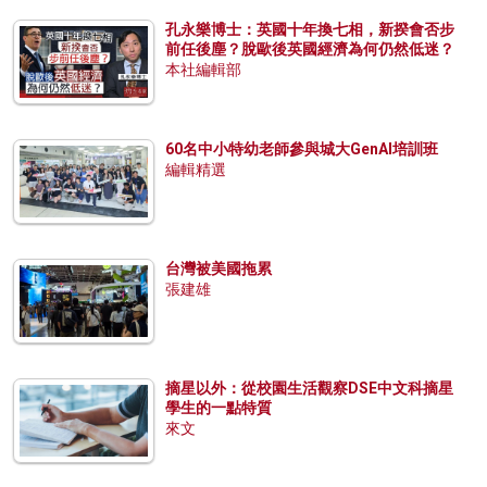
孔永樂博士：英國十年換七相，新揆會否步
前任後塵？脫歐後英國經濟為何仍然低迷？
本社編輯部
60名中小特幼老師參與城大GenAI培訓班
編輯精選
台灣被美國拖累
張建雄
摘星以外：從校園生活觀察DSE中文科摘星
學生的一點特質
來文