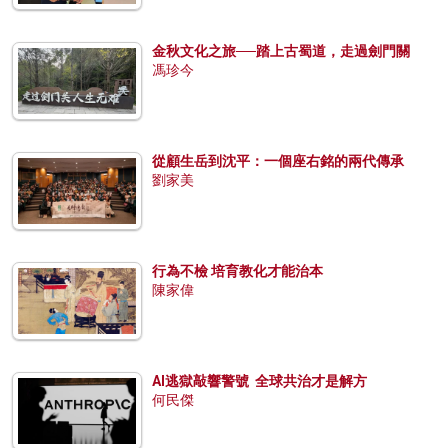
金秋文化之旅──踏上古蜀道，走過劍門關
馮珍今
從顧生岳到沈平：一個座右銘的兩代傳承
劉家美
行為不檢 培育教化才能治本
陳家偉
AI逃獄敲響警號 全球共治才是解方
何民傑