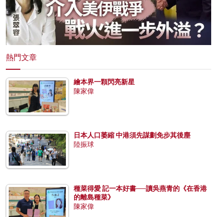
熱門文章
繪本界一顆閃亮新星
陳家偉
日本人口萎縮 中港須先謀劃免步其後塵
陸振球
種菜得愛 記一本好書──讀吳燕青的《在香港
的離島種菜》
陳家偉