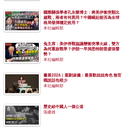
國際關係學者孔永樂博士：將美伊衝突類比
越戰，兩者有何異同？中國崛起能否為全球
格局發揮穩定效用？
本社編輯部
兔主席：美伊停戰協議變衝突導火線，雙方
為何重啟戰爭？伊朗一早洞悉特朗普虛張聲
勢？
本社編輯部
書展2026｜葉劉淑儀：最喜歡姐姐角色 無官
職說話包袱少
本社編輯部
歷史給中國人一個公道
張建雄