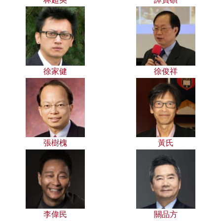
徐家健
徐俊祥
張樹槐
黃氏
李偉民
關品方