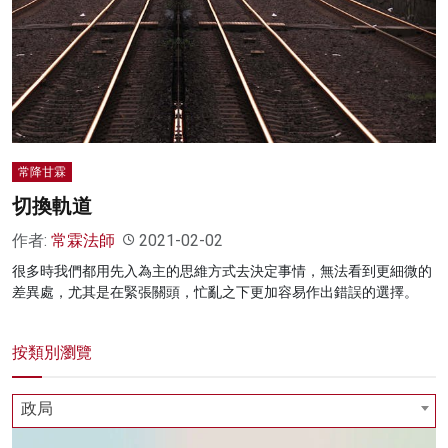
名家榜
灼見活動
關於我們
常降甘霖
切換軌道
作者:
常霖法師
2021-02-02
很多時我們都用先入為主的思維方式去決定事情，無法看到更細微的
差異處，尤其是在緊張關頭，忙亂之下更加容易作出錯誤的選擇。
按類別瀏覽
政局