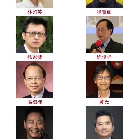
林超英
譚寶碩
徐家健
徐俊祥
張樹槐
黃氏