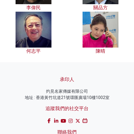
李偉民
關品方
何志平
陳晴
承印人
灼見名家傳媒有限公司
地址 : 香港黃竹坑道21號環匯廣場10樓1002室
追蹤我們的社交平台
聯絡我們