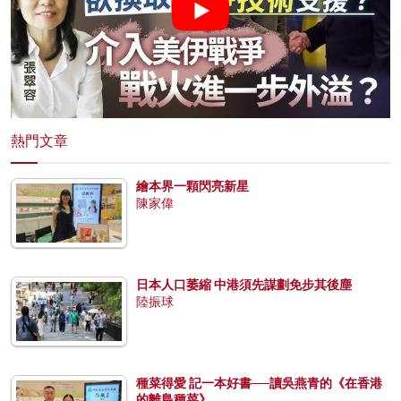
熱門文章
繪本界一顆閃亮新星
陳家偉
日本人口萎縮 中港須先謀劃免步其後塵
陸振球
種菜得愛 記一本好書──讀吳燕青的《在香港
的離島種菜》