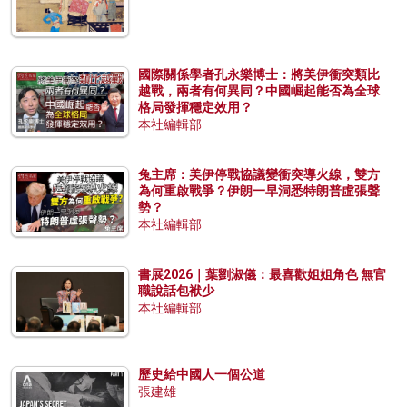
國際關係學者孔永樂博士：將美伊衝突類比
越戰，兩者有何異同？中國崛起能否為全球
格局發揮穩定效用？
本社編輯部
兔主席：美伊停戰協議變衝突導火線，雙方
為何重啟戰爭？伊朗一早洞悉特朗普虛張聲
勢？
本社編輯部
書展2026｜葉劉淑儀：最喜歡姐姐角色 無官
職說話包袱少
本社編輯部
歷史給中國人一個公道
張建雄