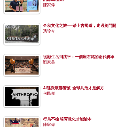
陳家偉
金秋文化之旅──踏上古蜀道，走過劍門關
馮珍今
從顧生岳到沈平：一個座右銘的兩代傳承
劉家美
AI逃獄敲響警號 全球共治才是解方
何民傑
行為不檢 培育教化才能治本
陳家偉