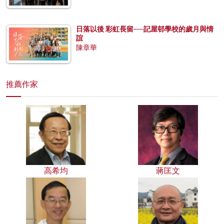
日落以後 彩虹長留──記屋邨學校的歲月與情
誼
陳章華
推薦作家
高希均
蔣匡文