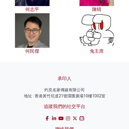
何志平
陳晴
何民傑
兔主席
承印人
灼見名家傳媒有限公司
地址 : 香港黃竹坑道21號環匯廣場10樓1002室
追蹤我們的社交平台