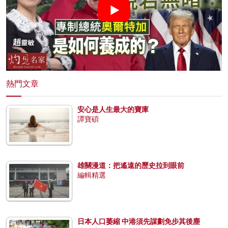
熱門文章
安心是人生最大的寶庫
譚寶碩
雄關漫道：把遙遠的歷史拉到眼前
編輯精選
日本人口萎縮 中港須先謀劃免步其後塵