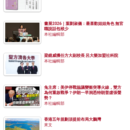
書展2026｜葉劉淑儀：最喜歡姐姐角色 無官
職說話包袱少
本社編輯部
梁鏡威獲任方大副校長 呂大樂加盟社科院
本社編輯部
兔主席：美伊停戰協議變衝突導火線，雙方
為何重啟戰爭？伊朗一早洞悉特朗普虛張聲
勢？
本社編輯部
香港五年規劃須提前布局大鵬灣
來文