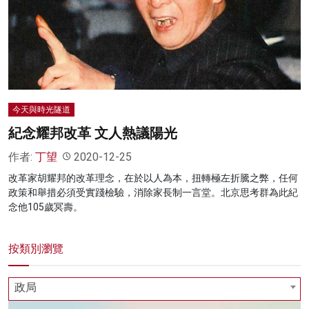
名家榜
灼見活動
關於我們
今天與時光隧道
紀念耀邦改革 文人熱議陽光
作者:
丁望
2020-12-25
改革家胡耀邦的改革理念，在於以人為本，扭轉極左折騰之弊，任何
政策和舉措必須受實踐檢驗，消除家長制一言堂。北京思考群為此紀
念他105歲冥壽。
按類別瀏覽
政局