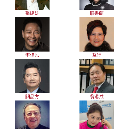
張建雄
廖書蘭
李偉民
益行
關品方
翁港成