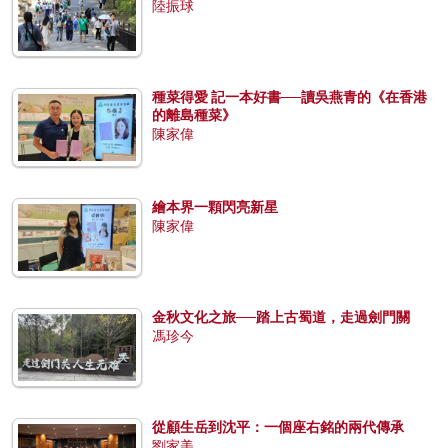
陸振球
種菜得愛 記一本好書──讀吳燕青的《在香港
的離島種菜》
陳家偉
繪本界一顆閃亮新星
陳家偉
金秋文化之旅──踏上古蜀道，走過劍門關
馮珍今
從顧生岳到沈平：一個座右銘的兩代傳承
劉家美