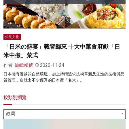
名家榜
灼見活動
關於我們
灼見文化
「日米の盛宴」載譽歸來 十大中菜食府獻「日
米中煮」菜式
作者:
編輯精選
2020-11-24
日本擁有優越的自然環境，加上持續追求技術革新及先進的技術與品
質管理，造就出不少優秀的日本產「名米」。
按類別瀏覽
政局