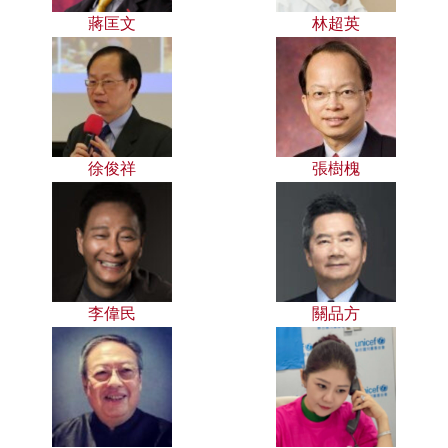
蔣匡文
林超英
徐俊祥
張樹槐
李偉民
關品方