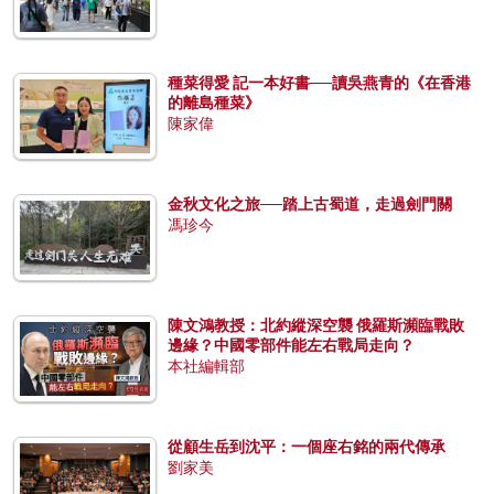
種菜得愛 記一本好書──讀吳燕青的《在香港
的離島種菜》
陳家偉
金秋文化之旅──踏上古蜀道，走過劍門關
馮珍今
陳文鴻教授：北約縱深空襲 俄羅斯瀕臨戰敗
邊緣？中國零部件能左右戰局走向？
本社編輯部
從顧生岳到沈平：一個座右銘的兩代傳承
劉家美