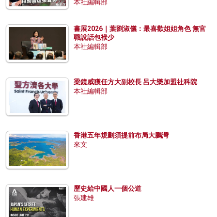
本社編輯部
書展2026｜葉劉淑儀：最喜歡姐姐角色 無官
職說話包袱少
本社編輯部
梁鏡威獲任方大副校長 呂大樂加盟社科院
本社編輯部
香港五年規劃須提前布局大鵬灣
來文
歷史給中國人一個公道
張建雄