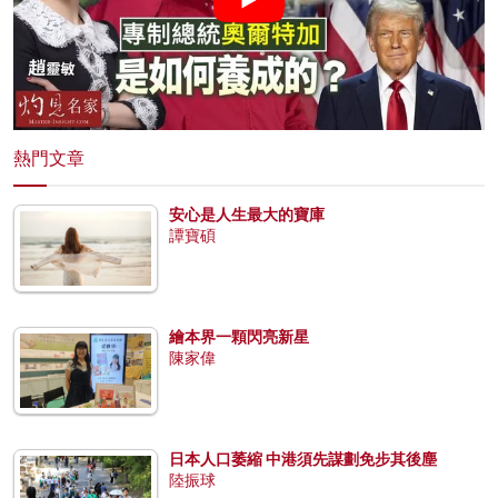
熱門文章
安心是人生最大的寶庫
譚寶碩
繪本界一顆閃亮新星
陳家偉
日本人口萎縮 中港須先謀劃免步其後塵
陸振球