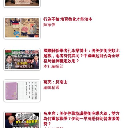
行為不檢 培育教化才能治本
陳家偉
國際關係學者孔永樂博士：將美伊衝突類比
越戰，兩者有何異同？中國崛起能否為全球
格局發揮穩定效用？
本社編輯部
葛亮：見南山
編輯精選
兔主席：美伊停戰協議變衝突導火線，雙方
為何重啟戰爭？伊朗一早洞悉特朗普虛張聲
勢？