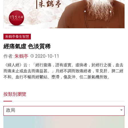
名家榜
灼見活動
關於我們
朱鶴亭養生智慧
經痛氣虛 色淡質稀
作者:
朱鶴亭
2020-10-11
《婦人經》云：「經行腹痛，證有虛實。虛病者，於經行之後，血去
而痛未止或血去而痛益甚。」月經不調而致痛經者，常見肝、脾二經
不和。血行不暢而經鬱結、壅滯，傷及沖、任二脈氣機所致。
按類別瀏覽
政局