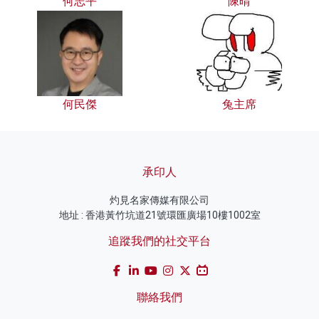
何志平
陳晴
何民傑
兔主席
承印人
灼見名家傳媒有限公司
地址 : 香港黃竹坑道21號環匯廣場10樓1002室
追蹤我們的社交平台
聯絡我們