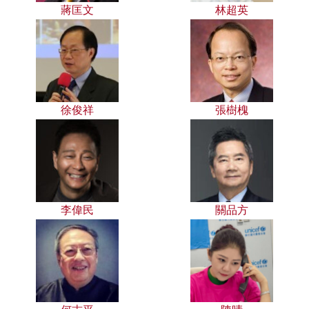
蔣匡文
林超英
徐俊祥
張樹槐
李偉民
關品方