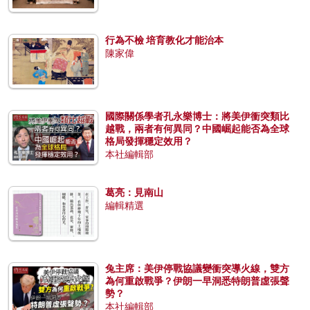
行為不檢 培育教化才能治本
陳家偉
國際關係學者孔永樂博士：將美伊衝突類比
越戰，兩者有何異同？中國崛起能否為全球
格局發揮穩定效用？
本社編輯部
葛亮：見南山
編輯精選
兔主席：美伊停戰協議變衝突導火線，雙方
為何重啟戰爭？伊朗一早洞悉特朗普虛張聲
勢？
本社編輯部