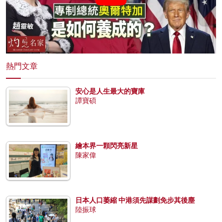
熱門文章
安心是人生最大的寶庫
譚寶碩
繪本界一顆閃亮新星
陳家偉
日本人口萎縮 中港須先謀劃免步其後塵
陸振球