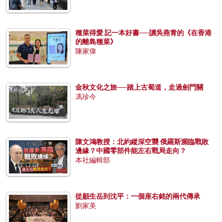
種菜得愛 記一本好書──讀吳燕青的《在香港
的離島種菜》
陳家偉
金秋文化之旅──踏上古蜀道，走過劍門關
馮珍今
陳文鴻教授：北約縱深空襲 俄羅斯瀕臨戰敗
邊緣？中國零部件能左右戰局走向？
本社編輯部
從顧生岳到沈平：一個座右銘的兩代傳承
劉家美