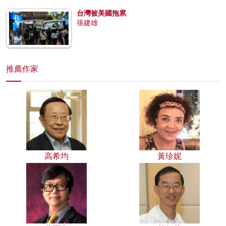
台灣被美國拖累
張建雄
推薦作家
高希均
黃珍妮