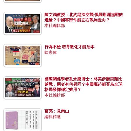
陳文鴻教授：北約縱深空襲 俄羅斯瀕臨戰敗
邊緣？中國零部件能左右戰局走向？
本社編輯部
行為不檢 培育教化才能治本
陳家偉
國際關係學者孔永樂博士：將美伊衝突類比
越戰，兩者有何異同？中國崛起能否為全球
格局發揮穩定效用？
本社編輯部
葛亮：見南山
編輯精選