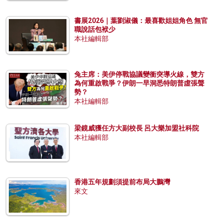
書展2026｜葉劉淑儀：最喜歡姐姐角色 無官
職說話包袱少
本社編輯部
兔主席：美伊停戰協議變衝突導火線，雙方
為何重啟戰爭？伊朗一早洞悉特朗普虛張聲
勢？
本社編輯部
梁鏡威獲任方大副校長 呂大樂加盟社科院
本社編輯部
香港五年規劃須提前布局大鵬灣
來文