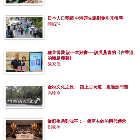
日本人口萎縮 中港須先謀劃免步其後塵
陸振球
種菜得愛 記一本好書──讀吳燕青的《在香港
的離島種菜》
陳家偉
金秋文化之旅──踏上古蜀道，走過劍門關
馮珍今
從顧生岳到沈平：一個座右銘的兩代傳承
劉家美