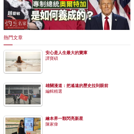
熱門文章
安心是人生最大的寶庫
譚寶碩
雄關漫道：把遙遠的歷史拉到眼前
編輯精選
繪本界一顆閃亮新星
陳家偉