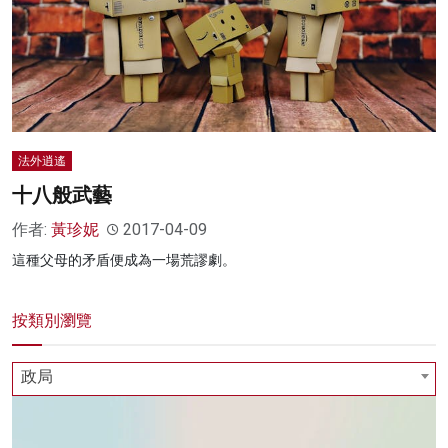
法外逍遙
十八般武藝
作者:
黃珍妮
2017-04-09
這種父母的矛盾便成為一場荒謬劇。
按類別瀏覽
政局