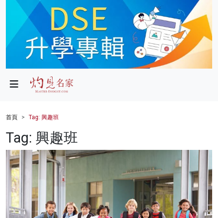
政局
教育
文化
財經
首頁
Tag: 興趣班
生活
Tag: 興趣班
健康
商業
科技
影片