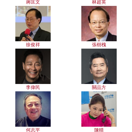
蔣匡文
林超英
徐俊祥
張樹槐
李偉民
關品方
何志平
陳晴