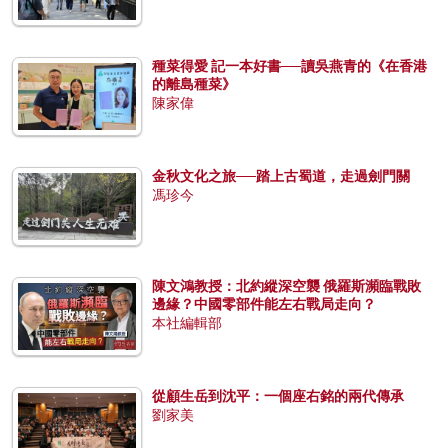
種菜得愛 記一本好書──讀吳燕青的《在香港
的離島種菜》
陳家偉
金秋文化之旅──踏上古蜀道，走過劍門關
馮珍今
陳文鴻教授：北約縱深空襲 俄羅斯瀕臨戰敗
邊緣？中國零部件能左右戰局走向？
本社編輯部
從顧生岳到沈平：一個座右銘的兩代傳承
劉家美