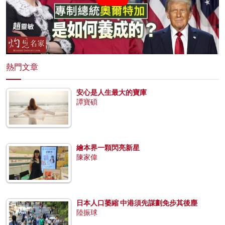
熱門文章
安心是人生最大的寶庫
譚寶碩
繪本界一顆閃亮新星
陳家偉
日本人口萎縮 中港須先謀劃免步其後塵
陸振球