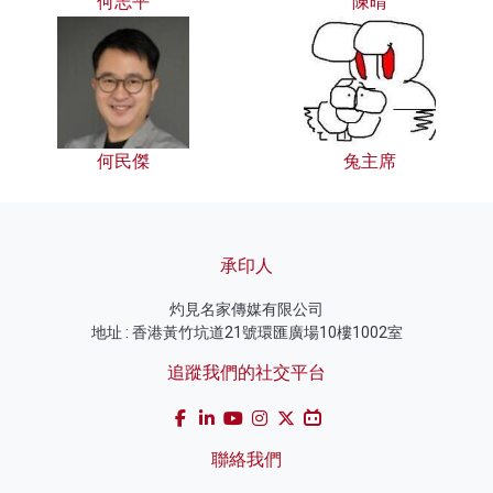
何志平
陳晴
何民傑
兔主席
承印人
灼見名家傳媒有限公司
地址 : 香港黃竹坑道21號環匯廣場10樓1002室
追蹤我們的社交平台
聯絡我們