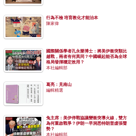
行為不檢 培育教化才能治本
陳家偉
國際關係學者孔永樂博士：將美伊衝突類比
越戰，兩者有何異同？中國崛起能否為全球
格局發揮穩定效用？
本社編輯部
葛亮：見南山
編輯精選
兔主席：美伊停戰協議變衝突導火線，雙方
為何重啟戰爭？伊朗一早洞悉特朗普虛張聲
勢？
本社編輯部