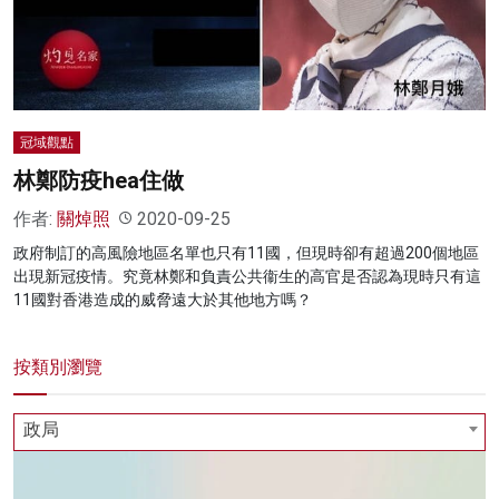
名家榜
灼見活動
關於我們
冠域觀點
林鄭防疫hea住做
作者:
關焯照
2020-09-25
政府制訂的高風險地區名單也只有11國，但現時卻有超過200個地區
出現新冠疫情。究竟林鄭和負責公共衞生的高官是否認為現時只有這
11國對香港造成的威脅遠大於其他地方嗎？
按類別瀏覽
政局