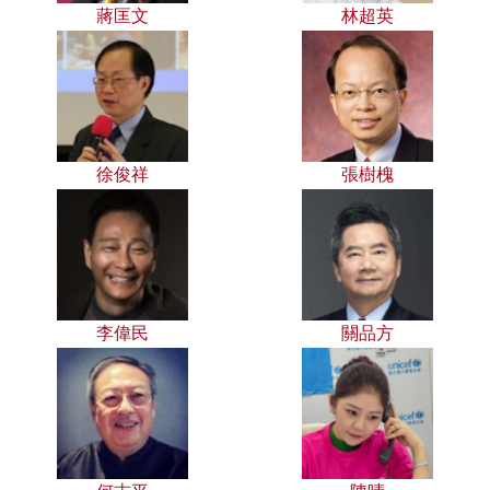
蔣匡文
林超英
徐俊祥
張樹槐
李偉民
關品方