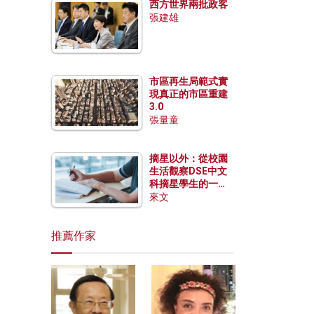
西方世界兩批政客
張建雄
市區再生局範式實
現真正的市區重建
3.0
張量童
摘星以外：從校園
生活觀察DSE中文
科摘星學生的一點
特質
來文
推薦作家