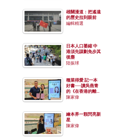
雄關漫道：把遙遠
的歷史拉到眼前
編輯精選
日本人口萎縮 中
港須先謀劃免步其
後塵
陸振球
種菜得愛 記一本
好書──讀吳燕青
的《在香港的離島
種菜》
陳家偉
繪本界一顆閃亮新
星
陳家偉