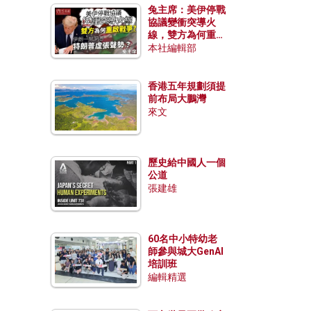
兔主席：美伊停戰
協議變衝突導火
線，雙方為何重啟
戰爭？伊朗一早洞
本社編輯部
悉特朗普虛張聲
勢？
香港五年規劃須提
前布局大鵬灣
來文
歷史給中國人一個
公道
張建雄
60名中小特幼老
師參與城大GenAI
培訓班
編輯精選