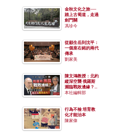
金秋文化之旅──
踏上古蜀道，走過
劍門關
馮珍今
從顧生岳到沈平：
一個座右銘的兩代
傳承
劉家美
陳文鴻教授：北約
縱深空襲 俄羅斯
瀕臨戰敗邊緣？中
國零部件能左右戰
本社編輯部
局走向？
行為不檢 培育教
化才能治本
陳家偉