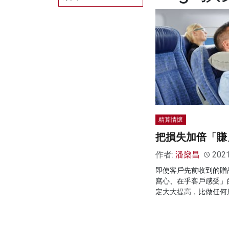
精算情懷
把損失加倍「賺
作者:
潘燊昌
202
即使客戶先前收到的贈
窩心、在乎客戶感受」
定大大提高，比做任何