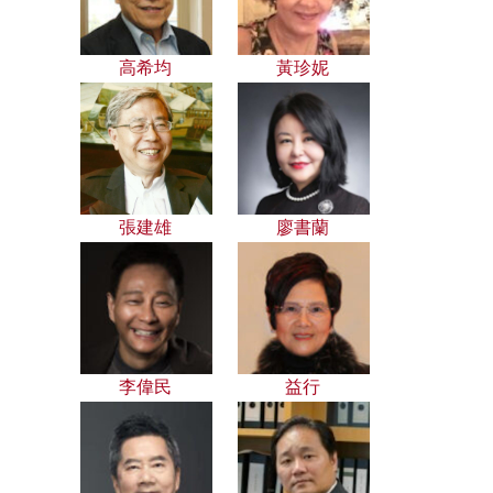
高希均
黃珍妮
張建雄
廖書蘭
李偉民
益行