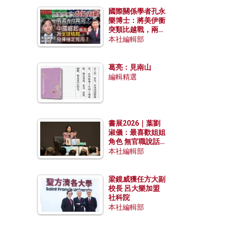
國際關係學者孔永
樂博士：將美伊衝
突類比越戰，兩者
有何異同？中國崛
本社編輯部
起能否為全球格局
發揮穩定效用？
葛亮：見南山
編輯精選
書展2026｜葉劉
淑儀：最喜歡姐姐
角色 無官職說話
包袱少
本社編輯部
梁鏡威獲任方大副
校長 呂大樂加盟
社科院
本社編輯部