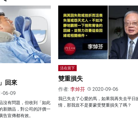
活在當下
雙重損失
」回來
作者:
李焯芬
2020-09-06
1-06-09
我已失去了心愛的馬，如果我再失去平日
品沒有問題，但收到「如此
情，那我豈不是要蒙受雙重損失了嗎？
的新贈品，對公司的評價一
廣告宣傳都有效。