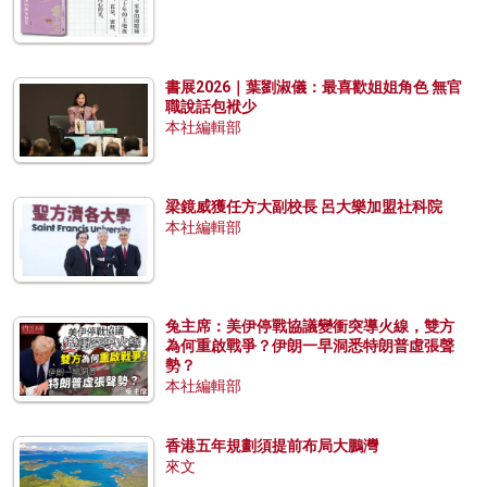
書展2026｜葉劉淑儀：最喜歡姐姐角色 無官
職說話包袱少
本社編輯部
梁鏡威獲任方大副校長 呂大樂加盟社科院
本社編輯部
兔主席：美伊停戰協議變衝突導火線，雙方
為何重啟戰爭？伊朗一早洞悉特朗普虛張聲
勢？
本社編輯部
香港五年規劃須提前布局大鵬灣
來文