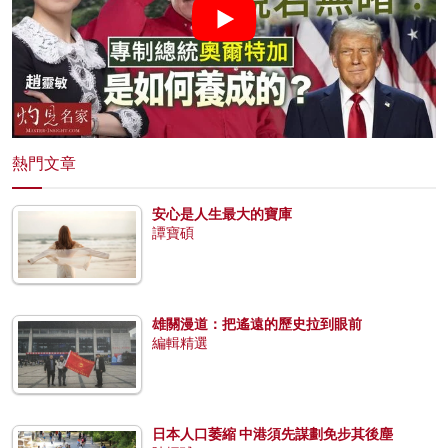
熱門文章
安心是人生最大的寶庫
譚寶碩
雄關漫道：把遙遠的歷史拉到眼前
編輯精選
日本人口萎縮 中港須先謀劃免步其後塵