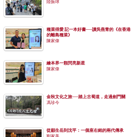
陸振球
種菜得愛 記一本好書──讀吳燕青的《在香港
的離島種菜》
陳家偉
繪本界一顆閃亮新星
陳家偉
金秋文化之旅──踏上古蜀道，走過劍門關
馮珍今
從顧生岳到沈平：一個座右銘的兩代傳承
劉家美