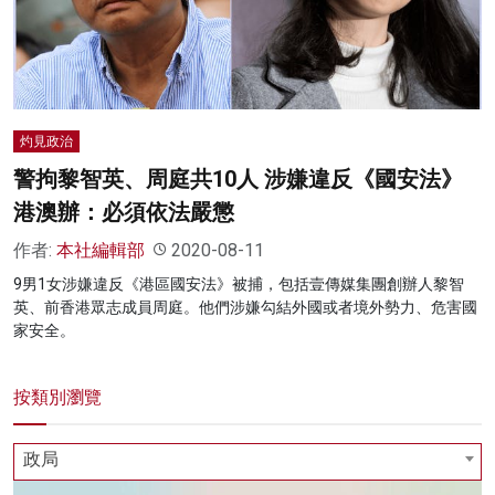
名家榜
灼見活動
關於我們
灼見政治
警拘黎智英、周庭共10人 涉嫌違反《國安法》
港澳辦：必須依法嚴懲
作者:
本社編輯部
2020-08-11
9男1女涉嫌違反《港區國安法》被捕，包括壹傳媒集團創辦人黎智
英、前香港眾志成員周庭。他們涉嫌勾結外國或者境外勢力、危害國
家安全。
按類別瀏覽
政局