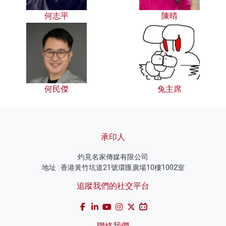
何志平
陳晴
何民傑
兔主席
承印人
灼見名家傳媒有限公司
地址 : 香港黃竹坑道21號環匯廣場10樓1002室
追蹤我們的社交平台
聯絡我們