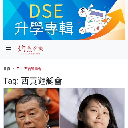
政局
教育
文化
財經
首頁
Tag: 西貢遊艇會
生活
Tag: 西貢遊艇會
健康
商業
科技
影片