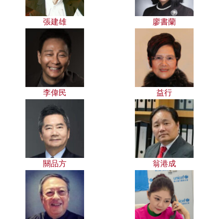
張建雄
廖書蘭
李偉民
益行
關品方
翁港成