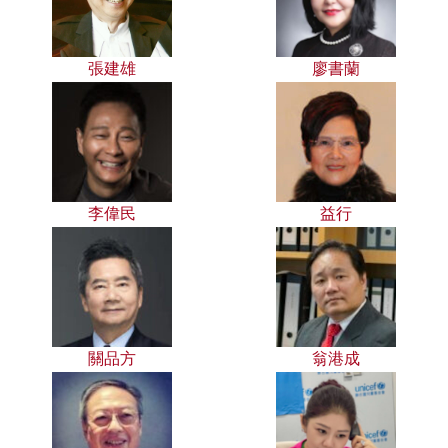
張建雄
廖書蘭
李偉民
益行
關品方
翁港成