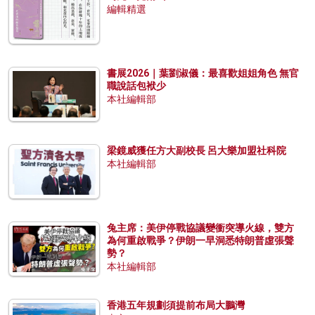
編輯精選
書展2026｜葉劉淑儀：最喜歡姐姐角色 無官
職說話包袱少
本社編輯部
梁鏡威獲任方大副校長 呂大樂加盟社科院
本社編輯部
兔主席：美伊停戰協議變衝突導火線，雙方
為何重啟戰爭？伊朗一早洞悉特朗普虛張聲
勢？
本社編輯部
香港五年規劃須提前布局大鵬灣