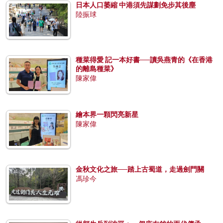
日本人口萎縮 中港須先謀劃免步其後塵
陸振球
種菜得愛 記一本好書──讀吳燕青的《在香港
的離島種菜》
陳家偉
繪本界一顆閃亮新星
陳家偉
金秋文化之旅──踏上古蜀道，走過劍門關
馮珍今