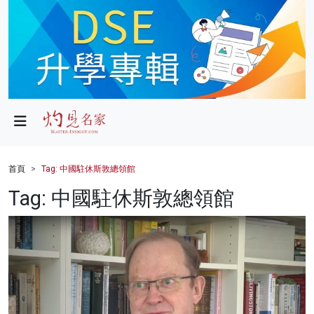
政局
教育
文化
財經
首頁
Tag: 中國駐休斯敦總領館
生活
Tag: 中國駐休斯敦總領館
健康
商業
科技
影片