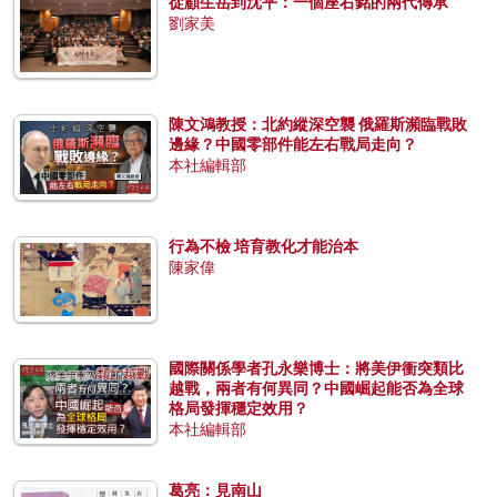
從顧生岳到沈平：一個座右銘的兩代傳承
劉家美
陳文鴻教授：北約縱深空襲 俄羅斯瀕臨戰敗
邊緣？中國零部件能左右戰局走向？
本社編輯部
行為不檢 培育教化才能治本
陳家偉
國際關係學者孔永樂博士：將美伊衝突類比
越戰，兩者有何異同？中國崛起能否為全球
格局發揮穩定效用？
本社編輯部
葛亮：見南山