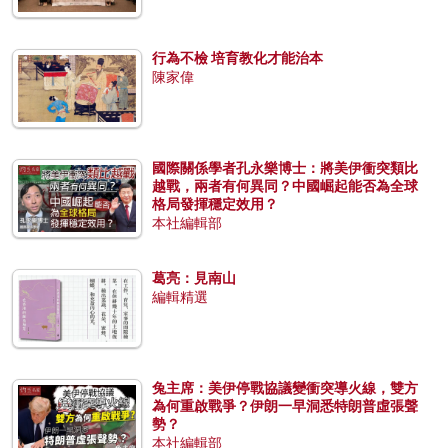
行為不檢 培育教化才能治本
陳家偉
國際關係學者孔永樂博士：將美伊衝突類比
越戰，兩者有何異同？中國崛起能否為全球
格局發揮穩定效用？
本社編輯部
葛亮：見南山
編輯精選
兔主席：美伊停戰協議變衝突導火線，雙方
為何重啟戰爭？伊朗一早洞悉特朗普虛張聲
勢？
本社編輯部