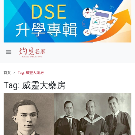
政局
教育
文化
財經
首頁
Tag: 威靈大藥房
生活
Tag: 威靈大藥房
健康
商業
科技
影片