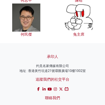
何志平
陳晴
何民傑
兔主席
承印人
灼見名家傳媒有限公司
地址 : 香港黃竹坑道21號環匯廣場10樓1002室
追蹤我們的社交平台
聯絡我們