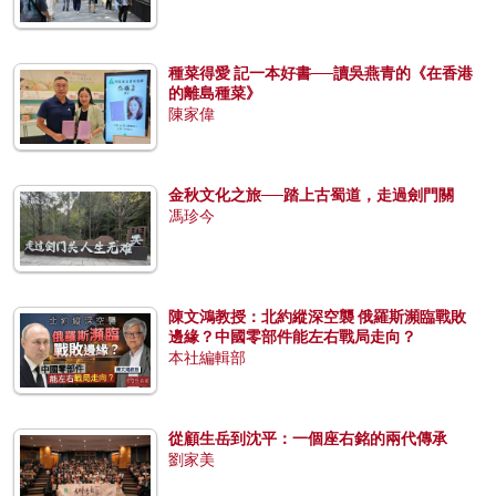
種菜得愛 記一本好書──讀吳燕青的《在香港
的離島種菜》
陳家偉
金秋文化之旅──踏上古蜀道，走過劍門關
馮珍今
陳文鴻教授：北約縱深空襲 俄羅斯瀕臨戰敗
邊緣？中國零部件能左右戰局走向？
本社編輯部
從顧生岳到沈平：一個座右銘的兩代傳承
劉家美