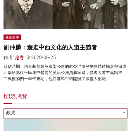
名家榜
灼見活動
關於我們
商業歷史
劉仲麟：遊走中西文化的人道主義者
作者:
趙粵
2020-06-25
日佔時期，信奉基督教英國聖公會的歐亞混血兒劉仲麟積極參與偷運
西藥給赤柱平民集中營內的英籍公務員和家庭，體現人道主義精神。
二戰後的四十年代末期，他在港島中環開辦了威靈大藥房。
按類別瀏覽
政局