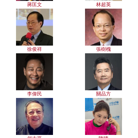
蔣匡文
林超英
徐俊祥
張樹槐
李偉民
關品方