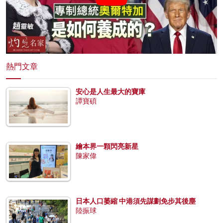
熱門文章
安心是人生最大的寶庫
譚寶碩
繪本界一顆閃亮新星
陳家偉
日本人口萎縮 中港須先謀劃免步其後塵
陸振球