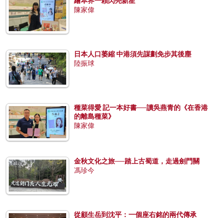
繪本界一顆閃亮新星
陳家偉
日本人口萎縮 中港須先謀劃免步其後塵
陸振球
種菜得愛 記一本好書──讀吳燕青的《在香港
的離島種菜》
陳家偉
金秋文化之旅──踏上古蜀道，走過劍門關
馮珍今
從顧生岳到沈平：一個座右銘的兩代傳承