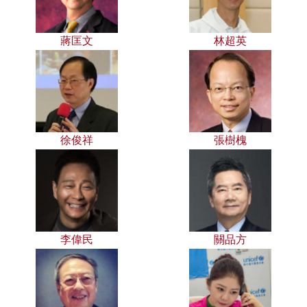
蔣匡文
林超英
徐俊祥
張樹槐
李偉民
關品方