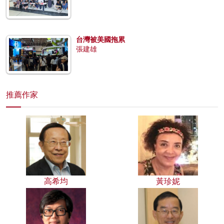
台灣被美國拖累
張建雄
推薦作家
高希均
黃珍妮