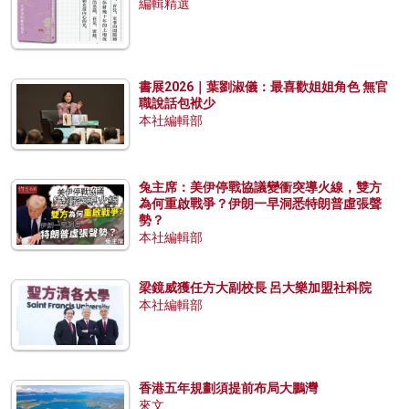
編輯精選
書展2026｜葉劉淑儀：最喜歡姐姐角色 無官
職說話包袱少
本社編輯部
兔主席：美伊停戰協議變衝突導火線，雙方
為何重啟戰爭？伊朗一早洞悉特朗普虛張聲
勢？
本社編輯部
梁鏡威獲任方大副校長 呂大樂加盟社科院
本社編輯部
香港五年規劃須提前布局大鵬灣
來文