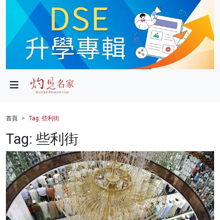
政局
教育
文化
財經
首頁
Tag: 些利街
生活
Tag: 些利街
健康
商業
科技
影片