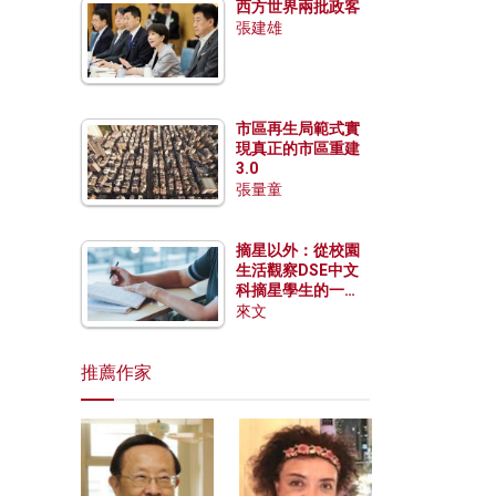
西方世界兩批政客
張建雄
市區再生局範式實
現真正的市區重建
3.0
張量童
摘星以外：從校園
生活觀察DSE中文
科摘星學生的一點
特質
來文
推薦作家