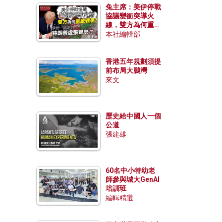
兔主席：美伊停戰
協議變衝突導火
線，雙方為何重啟
戰爭？伊朗一早洞
本社編輯部
悉特朗普虛張聲
勢？
香港五年規劃須提
前布局大鵬灣
來文
歷史給中國人一個
公道
張建雄
60名中小特幼老
師參與城大GenAI
培訓班
編輯精選