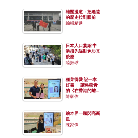
雄關漫道：把遙遠
的歷史拉到眼前
編輯精選
日本人口萎縮 中
港須先謀劃免步其
後塵
陸振球
種菜得愛 記一本
好書──讀吳燕青
的《在香港的離島
種菜》
陳家偉
繪本界一顆閃亮新
星
陳家偉