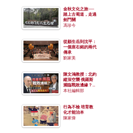
金秋文化之旅──
踏上古蜀道，走過
劍門關
馮珍今
從顧生岳到沈平：
一個座右銘的兩代
傳承
劉家美
陳文鴻教授：北約
縱深空襲 俄羅斯
瀕臨戰敗邊緣？中
國零部件能左右戰
本社編輯部
局走向？
行為不檢 培育教
化才能治本
陳家偉