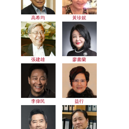
高希均
黃珍妮
張建雄
廖書蘭
李偉民
益行