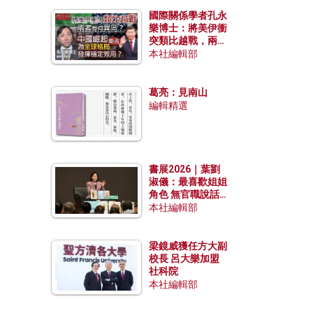
國際關係學者孔永
樂博士：將美伊衝
突類比越戰，兩者
有何異同？中國崛
本社編輯部
起能否為全球格局
發揮穩定效用？
葛亮：見南山
編輯精選
書展2026｜葉劉
淑儀：最喜歡姐姐
角色 無官職說話
包袱少
本社編輯部
梁鏡威獲任方大副
校長 呂大樂加盟
社科院
本社編輯部