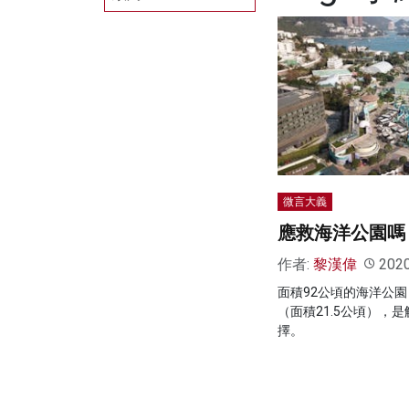
微言大義
應救海洋公園嗎
作者:
黎漢偉
202
面積92公頃的海洋公
（面積21.5公頃），
擇。