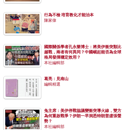
行為不檢 培育教化才能治本
陳家偉
國際關係學者孔永樂博士：將美伊衝突類比
越戰，兩者有何異同？中國崛起能否為全球
格局發揮穩定效用？
本社編輯部
葛亮：見南山
編輯精選
兔主席：美伊停戰協議變衝突導火線，雙方
為何重啟戰爭？伊朗一早洞悉特朗普虛張聲
勢？
本社編輯部