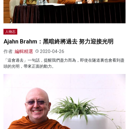
名家榜
灼見活動
關於我們
人物志
Ajahn Brahm：黑暗終將過去 努力迎接光明
作者:
編輯精選
2020-04-26
「這會過去」一句話，提醒我們盡力而為，即使在隧道裏也會看到盡
頭的光明，帶來正面的動力。