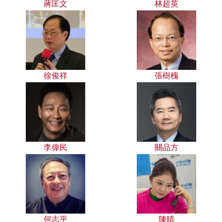
蔣匡文
林超英
徐俊祥
張樹槐
李偉民
關品方
何志平
陳晴