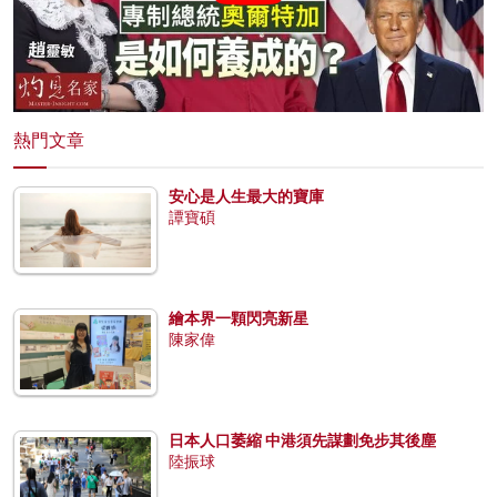
熱門文章
安心是人生最大的寶庫
譚寶碩
繪本界一顆閃亮新星
陳家偉
日本人口萎縮 中港須先謀劃免步其後塵
陸振球