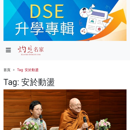
政局
教育
文化
財經
首頁
Tag: 安於動盪
生活
Tag: 安於動盪
健康
商業
科技
影片