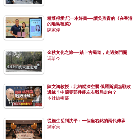
種菜得愛 記一本好書──讀吳燕青的《在香港
的離島種菜》
陳家偉
金秋文化之旅──踏上古蜀道，走過劍門關
馮珍今
陳文鴻教授：北約縱深空襲 俄羅斯瀕臨戰敗
邊緣？中國零部件能左右戰局走向？
本社編輯部
從顧生岳到沈平：一個座右銘的兩代傳承
劉家美