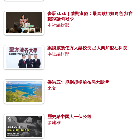
書展2026｜葉劉淑儀：最喜歡姐姐角色 無官
職說話包袱少
本社編輯部
梁鏡威獲任方大副校長 呂大樂加盟社科院
本社編輯部
香港五年規劃須提前布局大鵬灣
來文
歷史給中國人一個公道
張建雄