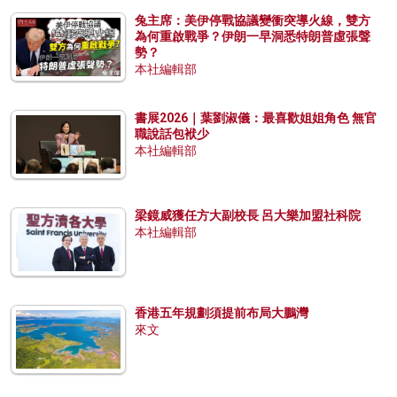
兔主席：美伊停戰協議變衝突導火線，雙方
為何重啟戰爭？伊朗一早洞悉特朗普虛張聲
勢？
本社編輯部
書展2026｜葉劉淑儀：最喜歡姐姐角色 無官
職說話包袱少
本社編輯部
梁鏡威獲任方大副校長 呂大樂加盟社科院
本社編輯部
香港五年規劃須提前布局大鵬灣
來文