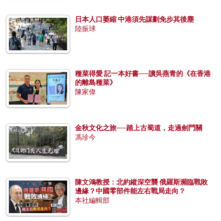
日本人口萎縮 中港須先謀劃免步其後塵
陸振球
種菜得愛 記一本好書──讀吳燕青的《在香港
的離島種菜》
陳家偉
金秋文化之旅──踏上古蜀道，走過劍門關
馮珍今
陳文鴻教授：北約縱深空襲 俄羅斯瀕臨戰敗
邊緣？中國零部件能左右戰局走向？
本社編輯部