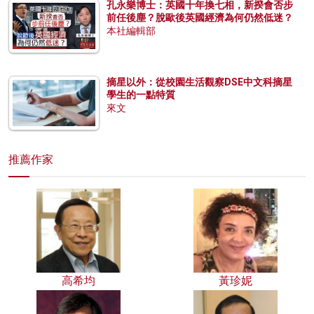
孔永樂博士：英國十年換七相，新揆會否步
前任後塵？脫歐後英國經濟為何仍然低迷？
本社編輯部
摘星以外：從校園生活觀察DSE中文科摘星
學生的一點特質
來文
推薦作家
高希均
黃珍妮