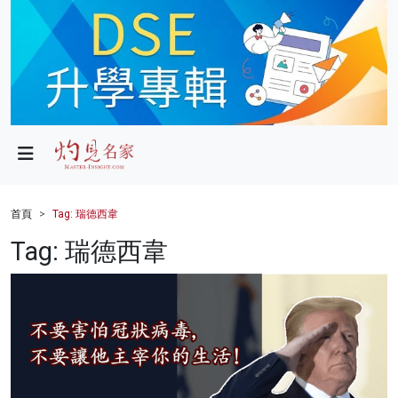
政局
教育
文化
財經
首頁
Tag: 瑞德西韋
生活
Tag: 瑞德西韋
健康
商業
科技
影片