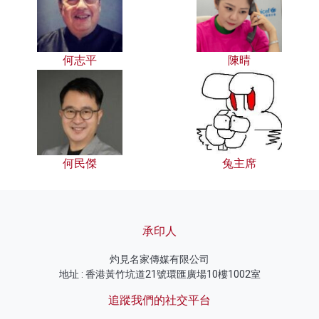
何志平
陳晴
何民傑
兔主席
承印人
灼見名家傳媒有限公司
地址 : 香港黃竹坑道21號環匯廣場10樓1002室
追蹤我們的社交平台