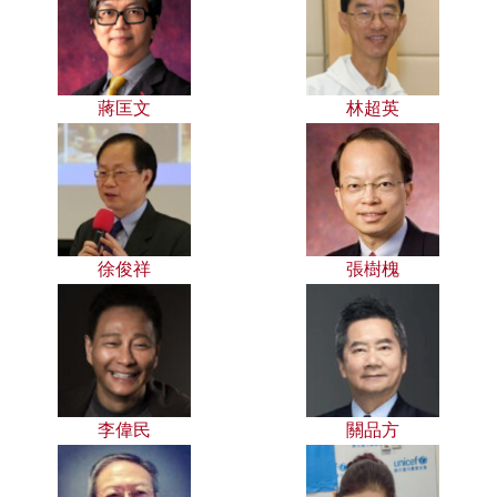
蔣匡文
林超英
徐俊祥
張樹槐
李偉民
關品方