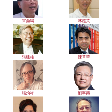
雷鼎鳴
林超英
張建雄
陳章華
張灼祥
劉寧榮