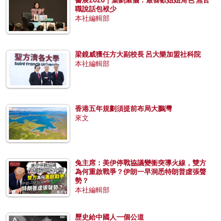
職說話包袱少
本社編輯部
梁鏡威獲任方大副校長 呂大樂加盟社科院
本社編輯部
香港五年規劃須提前布局大鵬灣
來文
兔主席：美伊停戰協議變衝突導火線，雙方
為何重啟戰爭？伊朗一早洞悉特朗普虛張聲
勢？
本社編輯部
歷史給中國人一個公道