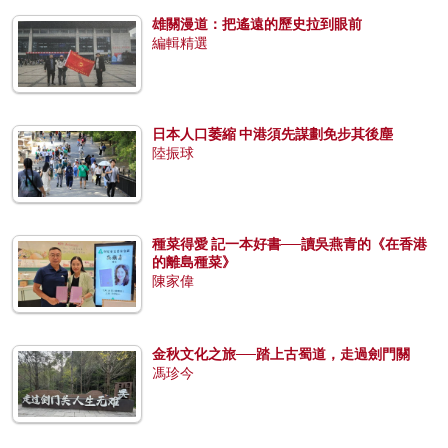
雄關漫道：把遙遠的歷史拉到眼前
編輯精選
日本人口萎縮 中港須先謀劃免步其後塵
陸振球
種菜得愛 記一本好書──讀吳燕青的《在香港
的離島種菜》
陳家偉
金秋文化之旅──踏上古蜀道，走過劍門關
馮珍今