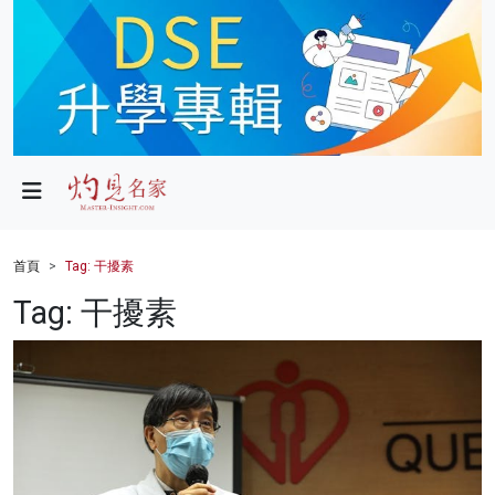
政局
教育
文化
財經
首頁
Tag: 干擾素
生活
Tag: 干擾素
健康
商業
科技
影片