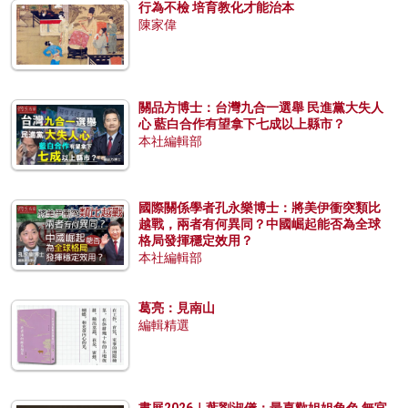
行為不檢 培育教化才能治本
陳家偉
關品方博士：台灣九合一選舉 民進黨大失人
心 藍白合作有望拿下七成以上縣市？
本社編輯部
國際關係學者孔永樂博士：將美伊衝突類比
越戰，兩者有何異同？中國崛起能否為全球
格局發揮穩定效用？
本社編輯部
葛亮：見南山
編輯精選
書展2026｜葉劉淑儀：最喜歡姐姐角色 無官