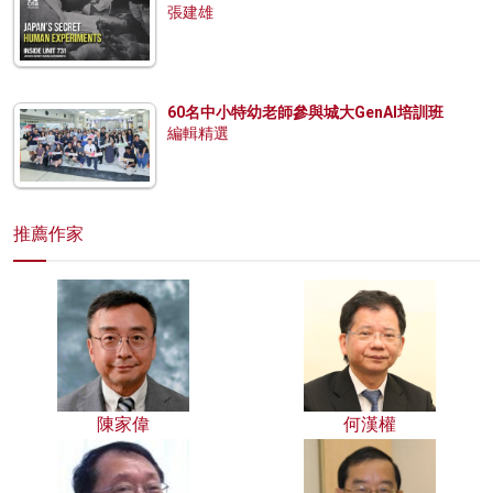
張建雄
60名中小特幼老師參與城大GenAI培訓班
編輯精選
推薦作家
陳家偉
何漢權