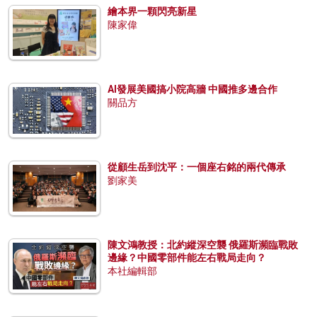
繪本界一顆閃亮新星
陳家偉
AI發展美國搞小院高牆 中國推多邊合作
關品方
從顧生岳到沈平：一個座右銘的兩代傳承
劉家美
陳文鴻教授：北約縱深空襲 俄羅斯瀕臨戰敗
邊緣？中國零部件能左右戰局走向？
本社編輯部