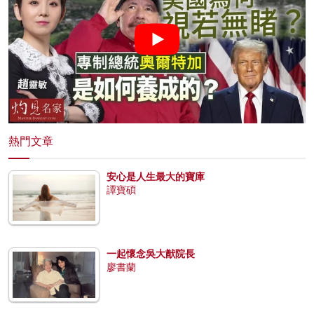
熱門文章
安心是人生最大的寶庫
譚寶碩
一起懷念吳大猷院長
廖書蘭