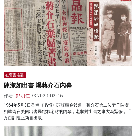
在舊書堆裏
陳潔如出書 爆蔣介石內幕
作者:
鄭明仁
2020-02-16
1964年5月3日香港《晶報》頭版頭條報道，蔣介石第二位妻子陳潔
如準備在美國出書爆她和老蔣的內幕，老蔣對出書之事大為緊張，千
方百計阻止新書出版。