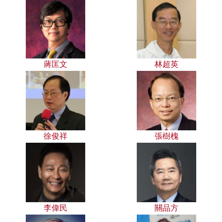
蔣匡文
林超英
徐俊祥
張樹槐
李偉民
關品方