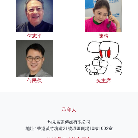
何志平
陳晴
何民傑
兔主席
承印人
灼見名家傳媒有限公司
地址 : 香港黃竹坑道21號環匯廣場10樓1002室