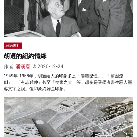
名家榜
灼見活動
關於我們
紐約書札
胡適的紐約情緣
作者:
潘漢唐
2020-12-24
1949年-1958年，胡適給人的印象多是「淒淒惶惶」、「窮困潦
倒」、「有志難伸」甚至「喪家之犬」等，想多是受學者書生騷人墨
客文字之誤。但印象終歸是印象。