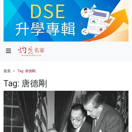
政局
教育
文化
財經
首頁
Tag: 唐德剛
生活
Tag: 唐德剛
健康
商業
科技
影片