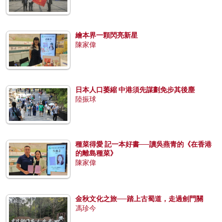
繪本界一顆閃亮新星
陳家偉
日本人口萎縮 中港須先謀劃免步其後塵
陸振球
種菜得愛 記一本好書──讀吳燕青的《在香港
的離島種菜》
陳家偉
金秋文化之旅──踏上古蜀道，走過劍門關
馮珍今