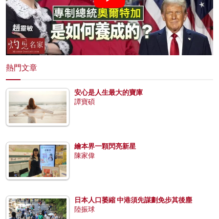
熱門文章
安心是人生最大的寶庫
譚寶碩
繪本界一顆閃亮新星
陳家偉
日本人口萎縮 中港須先謀劃免步其後塵
陸振球