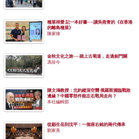
種菜得愛 記一本好書──讀吳燕青的《在香港
的離島種菜》
陳家偉
金秋文化之旅──踏上古蜀道，走過劍門關
馮珍今
陳文鴻教授：北約縱深空襲 俄羅斯瀕臨戰敗
邊緣？中國零部件能左右戰局走向？
本社編輯部
從顧生岳到沈平：一個座右銘的兩代傳承
劉家美