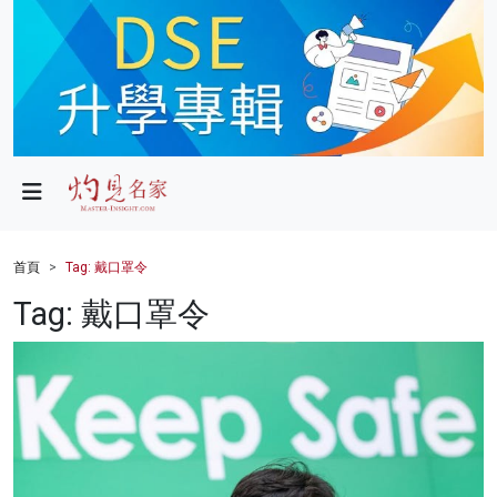
政局
教育
文化
財經
首頁
Tag: 戴口罩令
生活
Tag: 戴口罩令
健康
商業
科技
影片