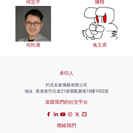
何志平
陳晴
何民傑
兔主席
承印人
灼見名家傳媒有限公司
地址 : 香港黃竹坑道21號環匯廣場10樓1002室
追蹤我們的社交平台
聯絡我們