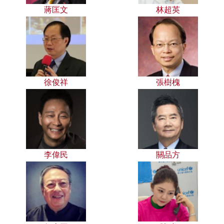
蔣匡文
林超英
徐俊祥
張樹槐
李偉民
關品方