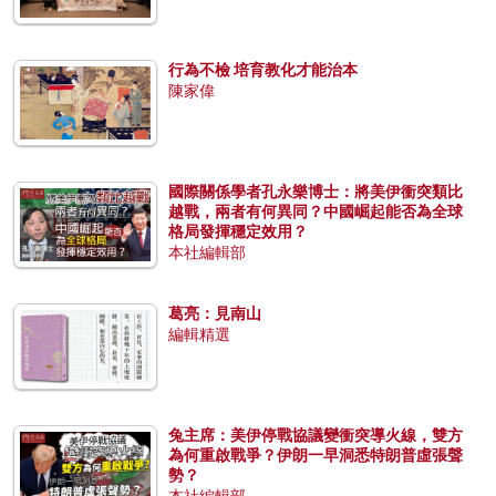
行為不檢 培育教化才能治本
陳家偉
國際關係學者孔永樂博士：將美伊衝突類比
越戰，兩者有何異同？中國崛起能否為全球
格局發揮穩定效用？
本社編輯部
葛亮：見南山
編輯精選
兔主席：美伊停戰協議變衝突導火線，雙方
為何重啟戰爭？伊朗一早洞悉特朗普虛張聲
勢？