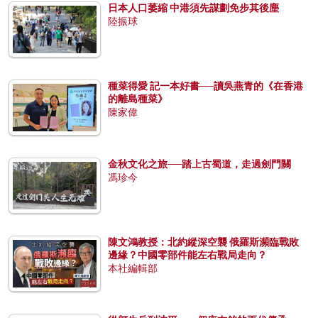
日本人口萎縮 中港須先謀劃免步其後塵
陸振球
種菜得愛 記一本好書──讀吳燕青的《在香港
的離島種菜》
陳家偉
金秋文化之旅──踏上古蜀道，走過劍門關
馮珍今
陳文鴻教授：北約縱深空襲 俄羅斯瀕臨戰敗
邊緣？中國零部件能左右戰局走向？
本社編輯部