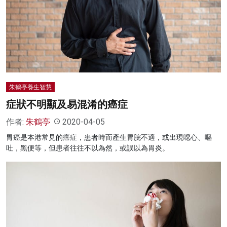
名家榜
灼見活動
關於我們
朱鶴亭養生智慧
症狀不明顯及易混淆的癌症
作者:
朱鶴亭
2020-04-05
胃癌是本港常見的癌症，患者時而產生胃脘不適，或出現噁心、嘔
吐，黑便等，但患者往往不以為然，或誤以為胃炎。