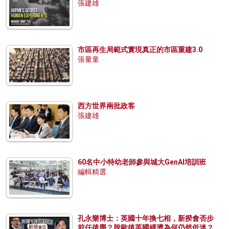
張建雄
市區再生局範式實現真正的市區重建3.0
張量童
西方世界兩批政客
張建雄
60名中小特幼老師參與城大GenAI培訓班
編輯精選
孔永樂博士：英國十年換七相，新揆會否步
前任後塵？脫歐後英國經濟為何仍然低迷？