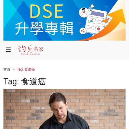
政局
教育
文化
財經
首頁
Tag: 食道癌
生活
Tag: 食道癌
健康
商業
科技
影片