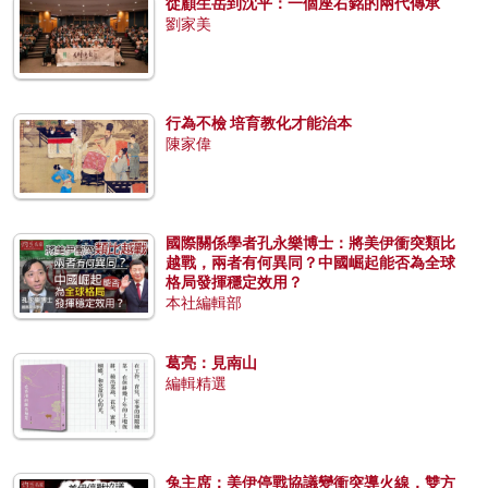
從顧生岳到沈平：一個座右銘的兩代傳承
劉家美
行為不檢 培育教化才能治本
陳家偉
國際關係學者孔永樂博士：將美伊衝突類比
越戰，兩者有何異同？中國崛起能否為全球
格局發揮穩定效用？
本社編輯部
葛亮：見南山
編輯精選
兔主席：美伊停戰協議變衝突導火線，雙方