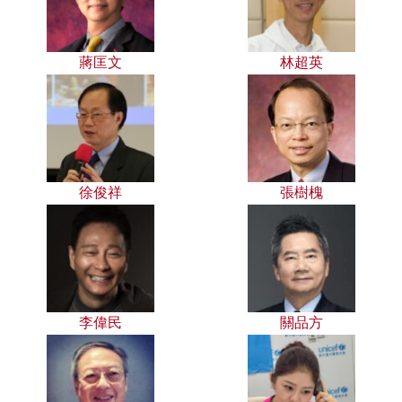
蔣匡文
林超英
徐俊祥
張樹槐
李偉民
關品方