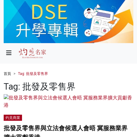
政局
教育
文化
財經
首頁
Tag: 批發及零售界
生活
Tag: 批發及零售界
健康
商業
灼見商業
科技
批發及零售界與立法會候選人會晤 冀服務業界
影片