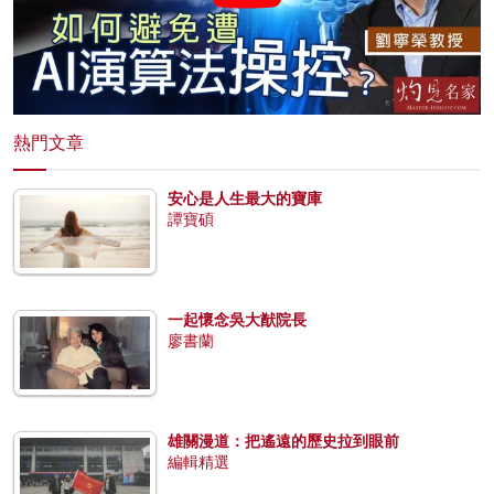
熱門文章
安心是人生最大的寶庫
譚寶碩
一起懷念吳大猷院長
廖書蘭
雄關漫道：把遙遠的歷史拉到眼前
編輯精選