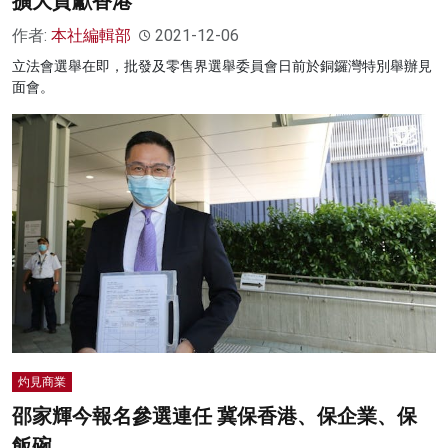
擴大貢獻香港
名家榜
作者:
本社編輯部
2021-12-06
立法會選舉在即，批發及零售界選舉委員會日前於銅鑼灣特別舉辦見
灼見活動
面會。
關於我們
灼見商業
邵家輝今報名參選連任 冀保香港、保企業、保
飯碗