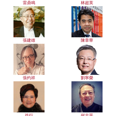
雷鼎鳴
林超英
張建雄
陳章華
張灼祥
劉寧榮
益行
何志平