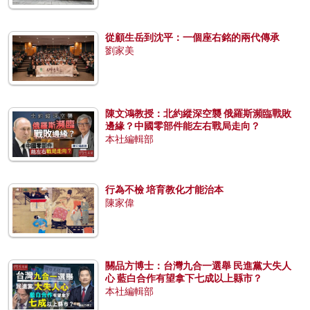
從顧生岳到沈平：一個座右銘的兩代傳承
劉家美
陳文鴻教授：北約縱深空襲 俄羅斯瀕臨戰敗
邊緣？中國零部件能左右戰局走向？
本社編輯部
行為不檢 培育教化才能治本
陳家偉
關品方博士：台灣九合一選舉 民進黨大失人
心 藍白合作有望拿下七成以上縣市？
本社編輯部