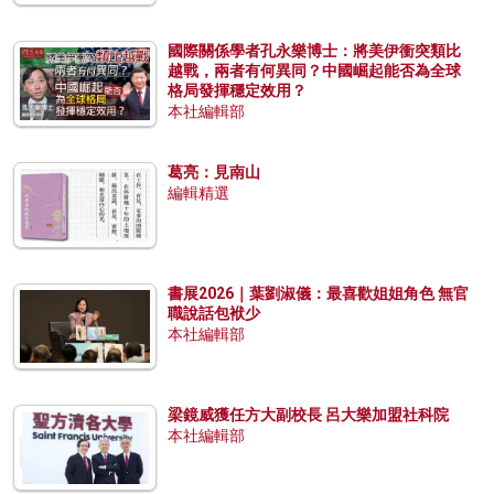
國際關係學者孔永樂博士：將美伊衝突類比
越戰，兩者有何異同？中國崛起能否為全球
格局發揮穩定效用？
本社編輯部
葛亮：見南山
編輯精選
書展2026｜葉劉淑儀：最喜歡姐姐角色 無官
職說話包袱少
本社編輯部
梁鏡威獲任方大副校長 呂大樂加盟社科院
本社編輯部