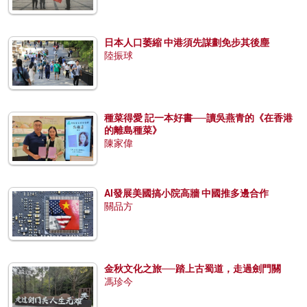
日本人口萎縮 中港須先謀劃免步其後塵
陸振球
種菜得愛 記一本好書──讀吳燕青的《在香港
的離島種菜》
陳家偉
AI發展美國搞小院高牆 中國推多邊合作
關品方
金秋文化之旅──踏上古蜀道，走過劍門關
馮珍今