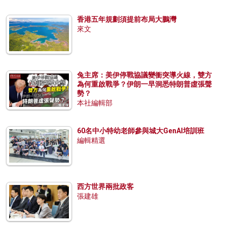
香港五年規劃須提前布局大鵬灣
來文
兔主席：美伊停戰協議變衝突導火線，雙方
為何重啟戰爭？伊朗一早洞悉特朗普虛張聲
勢？
本社編輯部
60名中小特幼老師參與城大GenAI培訓班
編輯精選
西方世界兩批政客
張建雄