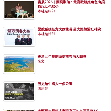
書展2026｜葉劉淑儀：最喜歡姐姐角色 無官
職說話包袱少
本社編輯部
梁鏡威獲任方大副校長 呂大樂加盟社科院
本社編輯部
香港五年規劃須提前布局大鵬灣
來文
歷史給中國人一個公道
張建雄