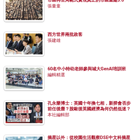
市區再生局範式實現真正的市區重建3.0
張量童
西方世界兩批政客
張建雄
60名中小特幼老師參與城大GenAI培訓班
編輯精選
孔永樂博士：英國十年換七相，新揆會否步
前任後塵？脫歐後英國經濟為何仍然低迷？
本社編輯部
摘星以外：從校園生活觀察DSE中文科摘星