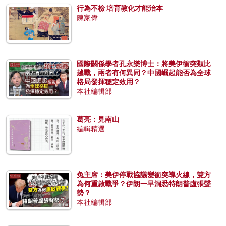
行為不檢 培育教化才能治本
陳家偉
國際關係學者孔永樂博士：將美伊衝突類比
越戰，兩者有何異同？中國崛起能否為全球
格局發揮穩定效用？
本社編輯部
葛亮：見南山
編輯精選
兔主席：美伊停戰協議變衝突導火線，雙方
為何重啟戰爭？伊朗一早洞悉特朗普虛張聲
勢？
本社編輯部