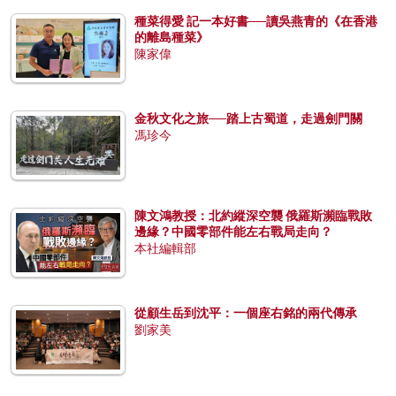
種菜得愛 記一本好書──讀吳燕青的《在香港
的離島種菜》
陳家偉
金秋文化之旅──踏上古蜀道，走過劍門關
馮珍今
陳文鴻教授：北約縱深空襲 俄羅斯瀕臨戰敗
邊緣？中國零部件能左右戰局走向？
本社編輯部
從顧生岳到沈平：一個座右銘的兩代傳承
劉家美