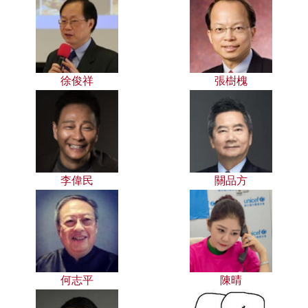
徐俊祥
張樹槐
李偉民
關品方
何志平
陳晴