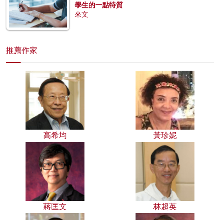
學生的一點特質
來文
推薦作家
高希均
黃珍妮
蔣匡文
林超英