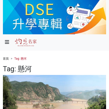
政局
教育
文化
財經
首頁
Tag: 懸河
生活
Tag: 懸河
健康
商業
科技
影片