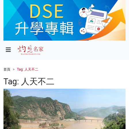
政局
教育
文化
財經
首頁
Tag: 人天不二
生活
Tag: 人天不二
健康
商業
科技
影片