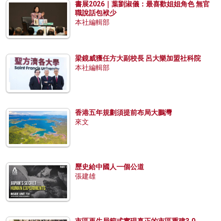
書展2026｜葉劉淑儀：最喜歡姐姐角色 無官
職說話包袱少
本社編輯部
梁鏡威獲任方大副校長 呂大樂加盟社科院
本社編輯部
香港五年規劃須提前布局大鵬灣
來文
歷史給中國人一個公道
張建雄