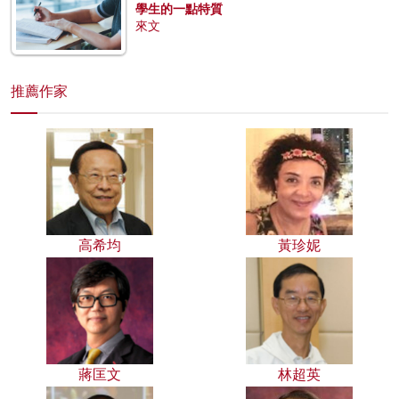
學生的一點特質
來文
推薦作家
高希均
黃珍妮
蔣匡文
林超英