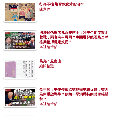
行為不檢 培育教化才能治本
陳家偉
國際關係學者孔永樂博士：將美伊衝突類比
越戰，兩者有何異同？中國崛起能否為全球
格局發揮穩定效用？
本社編輯部
葛亮：見南山
編輯精選
兔主席：美伊停戰協議變衝突導火線，雙方
為何重啟戰爭？伊朗一早洞悉特朗普虛張聲
勢？
本社編輯部