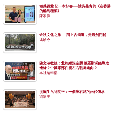
種菜得愛 記一本好書──讀吳燕青的《在香港
的離島種菜》
陳家偉
金秋文化之旅──踏上古蜀道，走過劍門關
馮珍今
陳文鴻教授：北約縱深空襲 俄羅斯瀕臨戰敗
邊緣？中國零部件能左右戰局走向？
本社編輯部
從顧生岳到沈平：一個座右銘的兩代傳承
劉家美