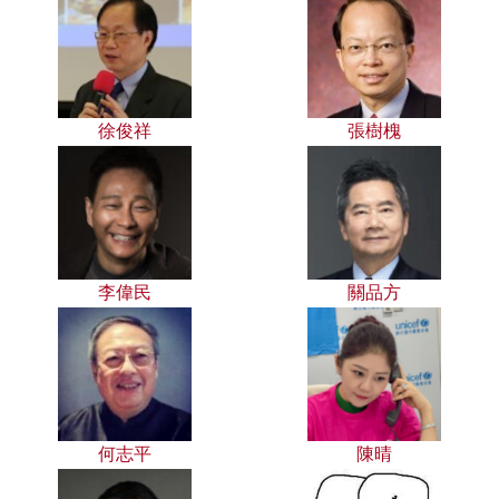
徐俊祥
張樹槐
李偉民
關品方
何志平
陳晴