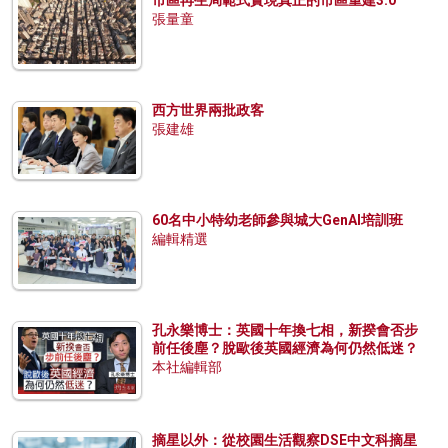
市區再生局範式實現真正的市區重建3.0
張量童
西方世界兩批政客
張建雄
60名中小特幼老師參與城大GenAI培訓班
編輯精選
孔永樂博士：英國十年換七相，新揆會否步
前任後塵？脫歐後英國經濟為何仍然低迷？
本社編輯部
摘星以外：從校園生活觀察DSE中文科摘星