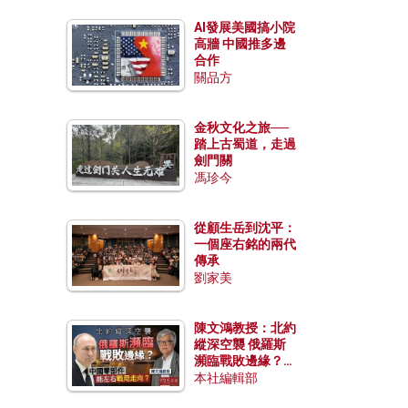
AI發展美國搞小院
高牆 中國推多邊
合作
關品方
金秋文化之旅──
踏上古蜀道，走過
劍門關
馮珍今
從顧生岳到沈平：
一個座右銘的兩代
傳承
劉家美
陳文鴻教授：北約
縱深空襲 俄羅斯
瀕臨戰敗邊緣？中
國零部件能左右戰
本社編輯部
局走向？