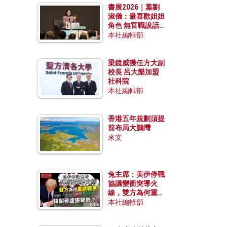
書展2026｜葉劉
淑儀：最喜歡姐姐
角色 無官職說話
包袱少
本社編輯部
梁鏡威獲任方大副
校長 呂大樂加盟
社科院
本社編輯部
香港五年規劃須提
前布局大鵬灣
來文
兔主席：美伊停戰
協議變衝突導火
線，雙方為何重啟
戰爭？伊朗一早洞
本社編輯部
悉特朗普虛張聲
勢？