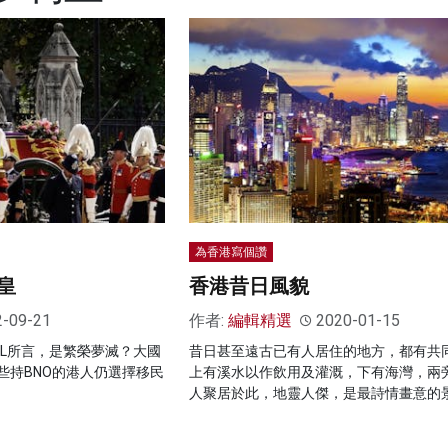
為香港寫個讚
皇
香港昔日風貌
2-09-21
作者:
編輯精選
2020-01-15
OL所言，是繁榮夢滅？大國
昔日甚至遠古已有人居住的地方，都有共
些持BNO的港人仍選擇移民
上有溪水以作飲用及灌溉，下有海灣，兩
人聚居於此，地靈人傑，是最詩情畫意的