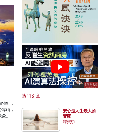
熱門文章
同特點，
旁靠山，
安心是人生最大的
景象。
寶庫
譚寶碩