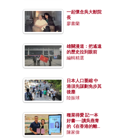
一起懷念吳大猷院
長
廖書蘭
雄關漫道：把遙遠
的歷史拉到眼前
編輯精選
日本人口萎縮 中
港須先謀劃免步其
後塵
陸振球
種菜得愛 記一本
好書──讀吳燕青
的《在香港的離島
種菜》
陳家偉