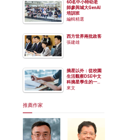
60名中小特幼老
師參與城大GenAI
培訓班
編輯精選
西方世界兩批政客
張建雄
摘星以外：從校園
生活觀察DSE中文
科摘星學生的一點
特質
來文
推薦作家