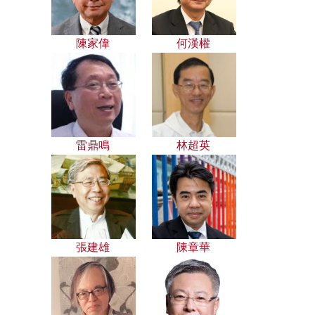
陳家偉
何漢權
雷鼎鳴
林超英
張建雄
陳章華