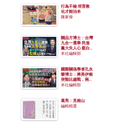
行為不檢 培育教
化才能治本
陳家偉
關品方博士：台灣
九合一選舉 民進
黨大失人心 藍白
合作有望拿下七成
本社編輯部
以上縣市？
國際關係學者孔永
樂博士：將美伊衝
突類比越戰，兩者
有何異同？中國崛
本社編輯部
起能否為全球格局
發揮穩定效用？
葛亮：見南山
編輯精選