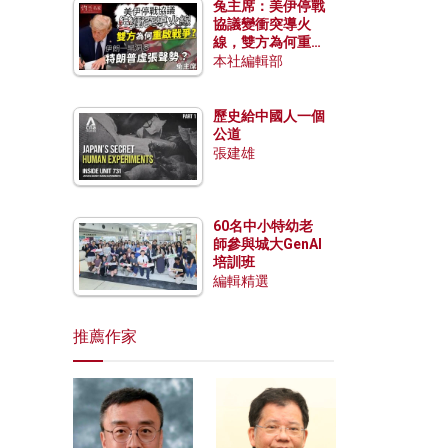
兔主席：美伊停戰
協議變衝突導火
線，雙方為何重啟
戰爭？伊朗一早洞
本社編輯部
悉特朗普虛張聲
勢？
歷史給中國人一個
公道
張建雄
60名中小特幼老
師參與城大GenAI
培訓班
編輯精選
推薦作家