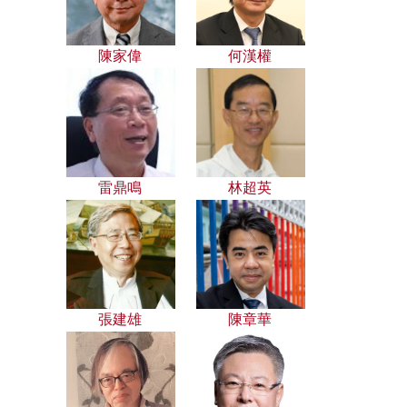
陳家偉
何漢權
雷鼎鳴
林超英
張建雄
陳章華