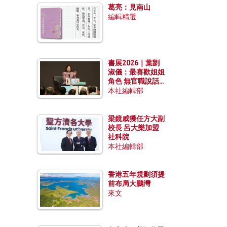
葛亮：見南山
編輯精選
書展2026｜葉劉
淑儀：最喜歡姐姐
角色 無官職說話
包袱少
本社編輯部
梁鏡威獲任方大副
校長 呂大樂加盟
社科院
本社編輯部
香港五年規劃須提
前布局大鵬灣
來文