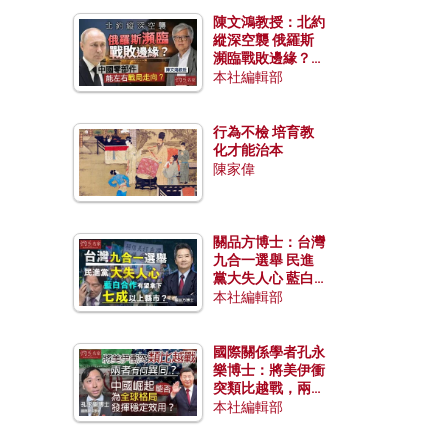
陳文鴻教授：北約
縱深空襲 俄羅斯
瀕臨戰敗邊緣？中
國零部件能左右戰
本社編輯部
局走向？
行為不檢 培育教
化才能治本
陳家偉
關品方博士：台灣
九合一選舉 民進
黨大失人心 藍白
合作有望拿下七成
本社編輯部
以上縣市？
國際關係學者孔永
樂博士：將美伊衝
突類比越戰，兩者
有何異同？中國崛
本社編輯部
起能否為全球格局
發揮穩定效用？