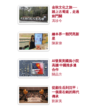
金秋文化之旅──
踏上古蜀道，走過
劍門關
馮珍今
繪本界一顆閃亮新
星
陳家偉
AI發展美國搞小院
高牆 中國推多邊
合作
關品方
從顧生岳到沈平：
一個座右銘的兩代
傳承
劉家美