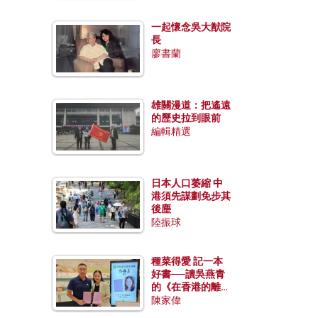
一起懷念吳大猷院
長
廖書蘭
雄關漫道：把遙遠
的歷史拉到眼前
編輯精選
日本人口萎縮 中
港須先謀劃免步其
後塵
陸振球
種菜得愛 記一本
好書──讀吳燕青
的《在香港的離島
種菜》
陳家偉