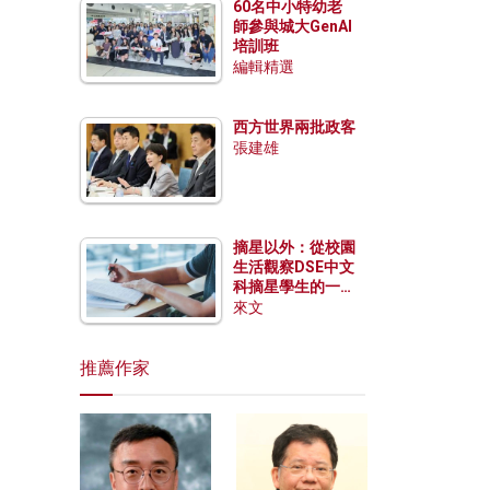
60名中小特幼老
師參與城大GenAI
培訓班
編輯精選
西方世界兩批政客
張建雄
摘星以外：從校園
生活觀察DSE中文
科摘星學生的一點
特質
來文
推薦作家