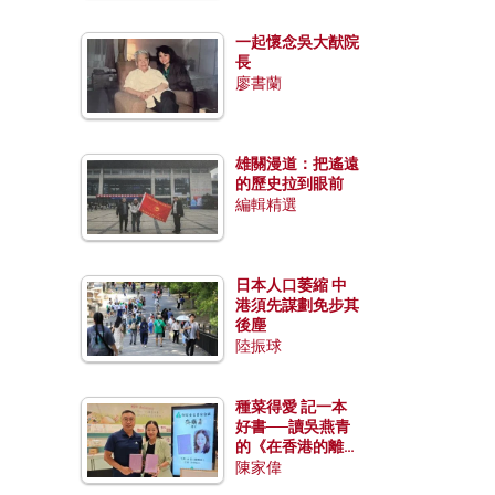
一起懷念吳大猷院
長
廖書蘭
雄關漫道：把遙遠
的歷史拉到眼前
編輯精選
日本人口萎縮 中
港須先謀劃免步其
後塵
陸振球
種菜得愛 記一本
好書──讀吳燕青
的《在香港的離島
種菜》
陳家偉