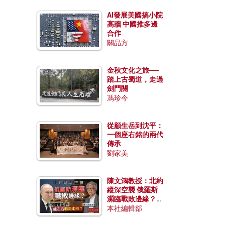
AI發展美國搞小院
高牆 中國推多邊
合作
關品方
金秋文化之旅──
踏上古蜀道，走過
劍門關
馮珍今
從顧生岳到沈平：
一個座右銘的兩代
傳承
劉家美
陳文鴻教授：北約
縱深空襲 俄羅斯
瀕臨戰敗邊緣？中
國零部件能左右戰
本社編輯部
局走向？