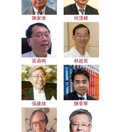
陳家偉
何漢權
雷鼎鳴
林超英
張建雄
陳章華