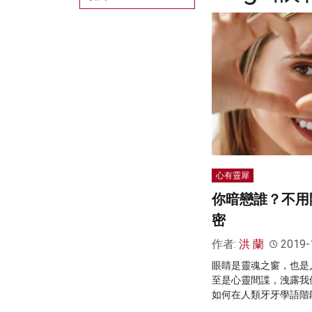
心有靈犀
你暗戀誰？不用
密
作者:
洪 蘭
2019-
眼睛是靈魂之窗，也是
至是心靈間諜，洩露我
如何在人類牙牙學語階