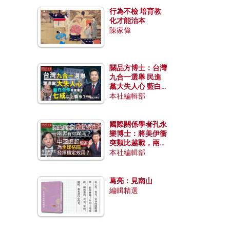
行為不檢 培育教
化才能治本
陳家偉
關品方博士：台灣
九合一選舉 民進
黨大失人心 藍白
合作有望拿下七成
本社編輯部
以上縣市？
國際關係學者孔永
樂博士：將美伊衝
突類比越戰，兩者
有何異同？中國崛
本社編輯部
起能否為全球格局
發揮穩定效用？
葛亮：見南山
編輯精選