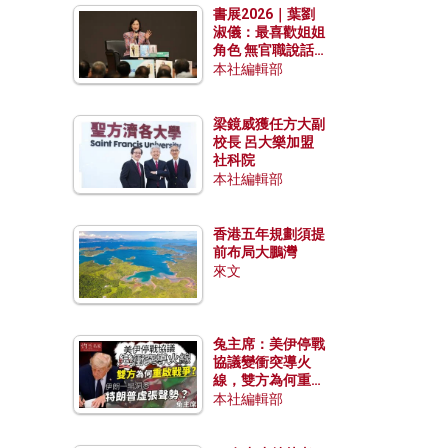
書展2026｜葉劉
淑儀：最喜歡姐姐
角色 無官職說話
包袱少
本社編輯部
梁鏡威獲任方大副
校長 呂大樂加盟
社科院
本社編輯部
香港五年規劃須提
前布局大鵬灣
來文
兔主席：美伊停戰
協議變衝突導火
線，雙方為何重啟
戰爭？伊朗一早洞
本社編輯部
悉特朗普虛張聲
勢？