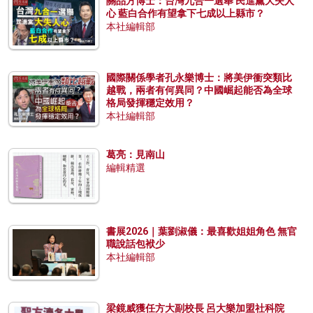
關品方博士：台灣九合一選舉 民進黨大失人
心 藍白合作有望拿下七成以上縣市？
本社編輯部
國際關係學者孔永樂博士：將美伊衝突類比
越戰，兩者有何異同？中國崛起能否為全球
格局發揮穩定效用？
本社編輯部
葛亮：見南山
編輯精選
書展2026｜葉劉淑儀：最喜歡姐姐角色 無官
職說話包袱少
本社編輯部
梁鏡威獲任方大副校長 呂大樂加盟社科院