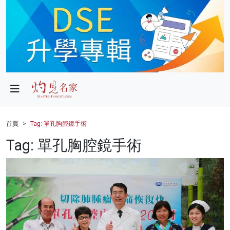
政局
教育
文化
財經
首頁
Tag: 單孔胸腔鏡手術
生活
Tag: 單孔胸腔鏡手術
健康
商業
科技
影片