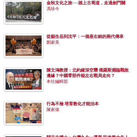
金秋文化之旅──踏上古蜀道，走過劍門關
馮珍今
從顧生岳到沈平：一個座右銘的兩代傳承
劉家美
陳文鴻教授：北約縱深空襲 俄羅斯瀕臨戰敗
邊緣？中國零部件能左右戰局走向？
本社編輯部
行為不檢 培育教化才能治本
陳家偉