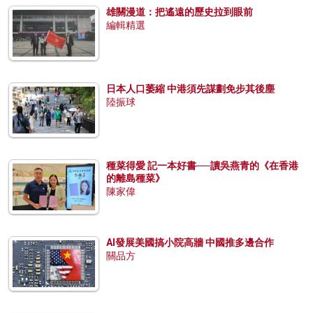
雄關漫道：把遙遠的歷史拉到眼前
編輯精選
日本人口萎縮 中港須先謀劃免步其後塵
陸振球
種菜得愛 記一本好書──讀吳燕青的《在香港
的離島種菜》
陳家偉
AI發展美國搞小院高牆 中國推多邊合作
關品方