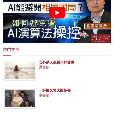
熱門文章
安心是人生最大的寶庫
譚寶碩
一起懷念吳大猷院長
廖書蘭