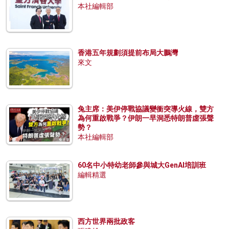
本社編輯部
香港五年規劃須提前布局大鵬灣
來文
兔主席：美伊停戰協議變衝突導火線，雙方
為何重啟戰爭？伊朗一早洞悉特朗普虛張聲
勢？
本社編輯部
60名中小特幼老師參與城大GenAI培訓班
編輯精選
西方世界兩批政客