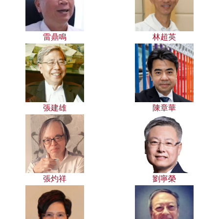
雷鼎鳴
林超英
張建雄
陳章華
張灼祥
劉寧榮