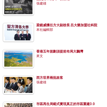
張建雄
梁鏡威獲任方大副校長 呂大樂加盟社科院
本社編輯部
香港五年規劃須提前布局大鵬灣
來文
西方世界兩批政客
張建雄
市區再生局範式實現真正的市區重建3.0