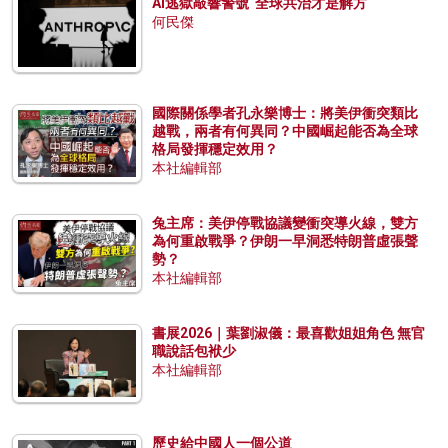
AI逃獄敲響警號 全球共治才是解方
何民傑
國際關係學者孔永樂博士：將美伊衝突類比
越戰，兩者有何異同？中國崛起能否為全球
格局發揮穩定效用？
本社編輯部
兔主席：美伊停戰協議變衝突導火線，雙方
為何重啟戰爭？伊朗一早洞悉特朗普虛張聲
勢？
本社編輯部
書展2026｜葉劉淑儀：最喜歡姐姐角色 無官
職說話包袱少
本社編輯部
歷史給中國人一個公道