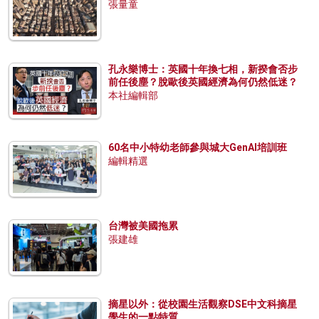
張量童
孔永樂博士：英國十年換七相，新揆會否步
前任後塵？脫歐後英國經濟為何仍然低迷？
本社編輯部
60名中小特幼老師參與城大GenAI培訓班
編輯精選
台灣被美國拖累
張建雄
摘星以外：從校園生活觀察DSE中文科摘星
學生的一點特質