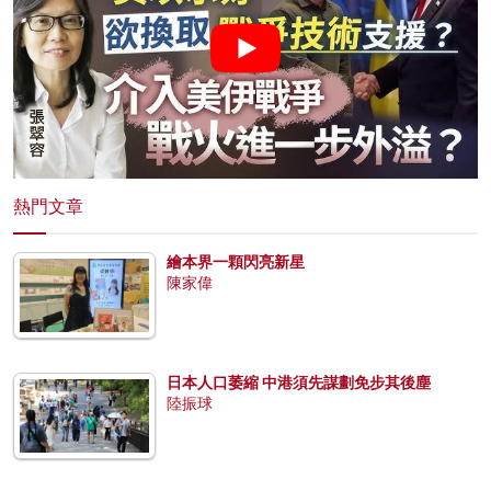
熱門文章
繪本界一顆閃亮新星
陳家偉
日本人口萎縮 中港須先謀劃免步其後塵
陸振球