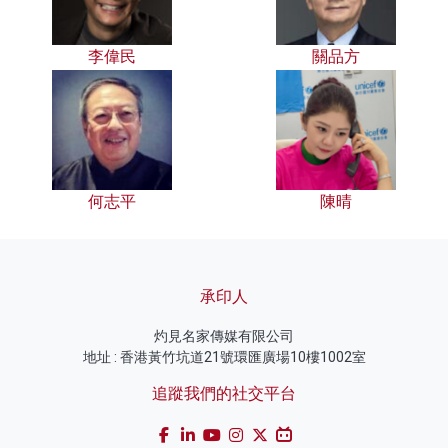
李偉民
關品方
何志平
陳晴
承印人
灼見名家傳媒有限公司
地址 : 香港黃竹坑道21號環匯廣場10樓1002室
追蹤我們的社交平台