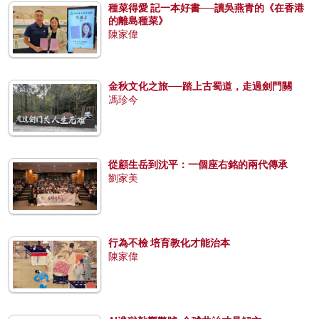
種菜得愛 記一本好書──讀吳燕青的《在香港
的離島種菜》
陳家偉
金秋文化之旅──踏上古蜀道，走過劍門關
馮珍今
從顧生岳到沈平：一個座右銘的兩代傳承
劉家美
行為不檢 培育教化才能治本
陳家偉