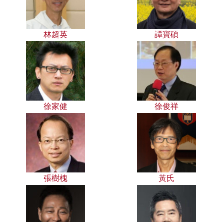
林超英
譚寶碩
徐家健
徐俊祥
張樹槐
黃氏