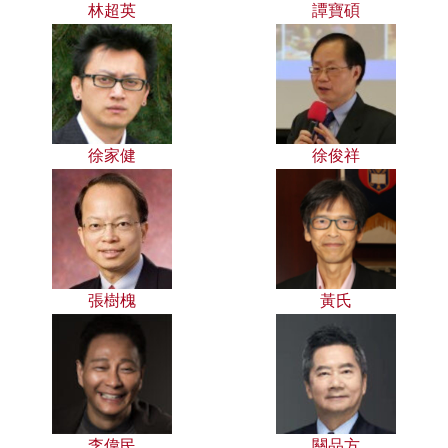
林超英
譚寶碩
徐家健
徐俊祥
張樹槐
黃氏
李偉民
關品方