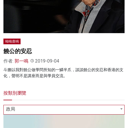
名家榜
灼見活動
關於我們
呦呦鹿鳴
饒公的安忍
作者:
郭一鳴
2019-09-04
斗膽以我對饒公做學問所知的一鱗半爪，談談饒公的安忍和香港的文
化，聲明不是講座而是與學員交流。
按類別瀏覽
政局