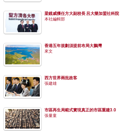
梁鏡威獲任方大副校長 呂大樂加盟社科院
本社編輯部
香港五年規劃須提前布局大鵬灣
來文
西方世界兩批政客
張建雄
市區再生局範式實現真正的市區重建3.0
張量童