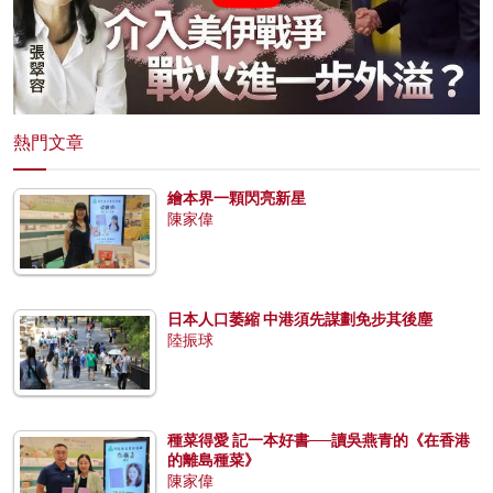
熱門文章
繪本界一顆閃亮新星
陳家偉
日本人口萎縮 中港須先謀劃免步其後塵
陸振球
種菜得愛 記一本好書──讀吳燕青的《在香港
的離島種菜》
陳家偉