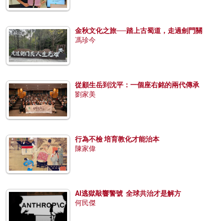
金秋文化之旅──踏上古蜀道，走過劍門關
馮珍今
從顧生岳到沈平：一個座右銘的兩代傳承
劉家美
行為不檢 培育教化才能治本
陳家偉
AI逃獄敲響警號 全球共治才是解方
何民傑