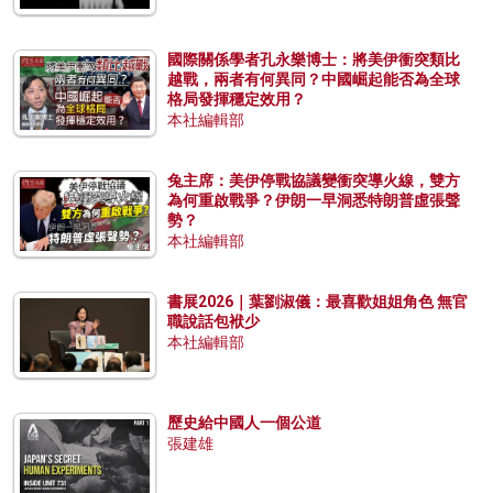
國際關係學者孔永樂博士：將美伊衝突類比
越戰，兩者有何異同？中國崛起能否為全球
格局發揮穩定效用？
本社編輯部
兔主席：美伊停戰協議變衝突導火線，雙方
為何重啟戰爭？伊朗一早洞悉特朗普虛張聲
勢？
本社編輯部
書展2026｜葉劉淑儀：最喜歡姐姐角色 無官
職說話包袱少
本社編輯部
歷史給中國人一個公道
張建雄