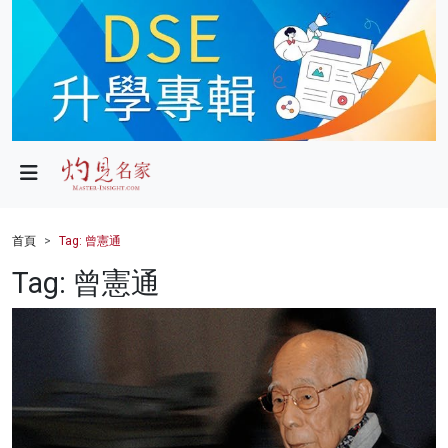
政局
教育
文化
財經
首頁
Tag: 曾憲通
生活
Tag: 曾憲通
健康
商業
科技
影片