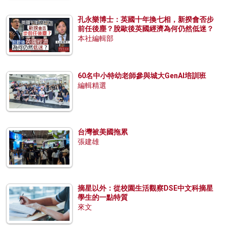
孔永樂博士：英國十年換七相，新揆會否步
前任後塵？脫歐後英國經濟為何仍然低迷？
本社編輯部
60名中小特幼老師參與城大GenAI培訓班
編輯精選
台灣被美國拖累
張建雄
摘星以外：從校園生活觀察DSE中文科摘星
學生的一點特質
來文