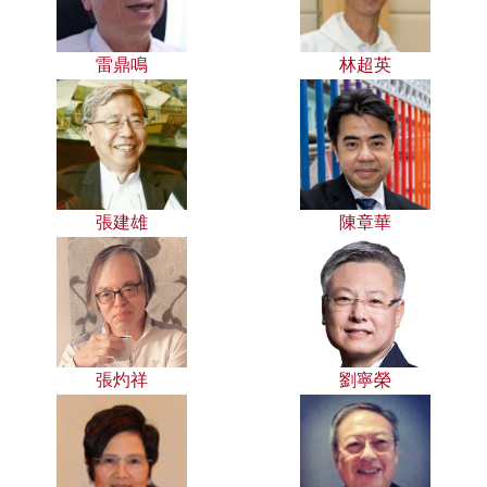
雷鼎鳴
林超英
張建雄
陳章華
張灼祥
劉寧榮