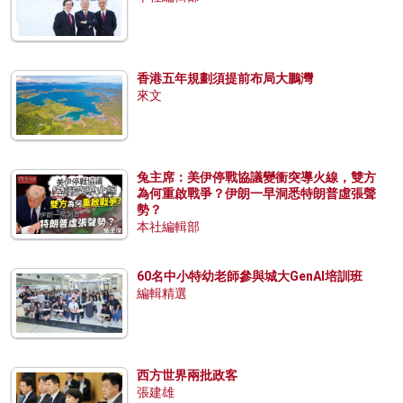
香港五年規劃須提前布局大鵬灣
來文
兔主席：美伊停戰協議變衝突導火線，雙方
為何重啟戰爭？伊朗一早洞悉特朗普虛張聲
勢？
本社編輯部
60名中小特幼老師參與城大GenAI培訓班
編輯精選
西方世界兩批政客
張建雄