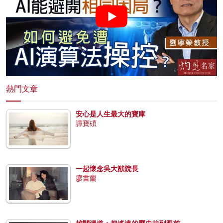
熱門文章
安心是人生最大的寶庫
譚寶碩
一起懷念吳大猷院長
廖書蘭