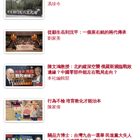
馮珍今
從顧生岳到沈平：一個座右銘的兩代傳承
劉家美
陳文鴻教授：北約縱深空襲 俄羅斯瀕臨戰敗
邊緣？中國零部件能左右戰局走向？
本社編輯部
行為不檢 培育教化才能治本
陳家偉
關品方博士：台灣九合一選舉 民進黨大失人