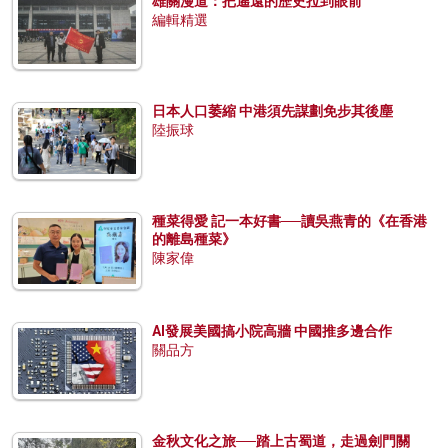
雄關漫道：把遙遠的歷史拉到眼前
編輯精選
日本人口萎縮 中港須先謀劃免步其後塵
陸振球
種菜得愛 記一本好書──讀吳燕青的《在香港
的離島種菜》
陳家偉
AI發展美國搞小院高牆 中國推多邊合作
關品方
金秋文化之旅──踏上古蜀道，走過劍門關