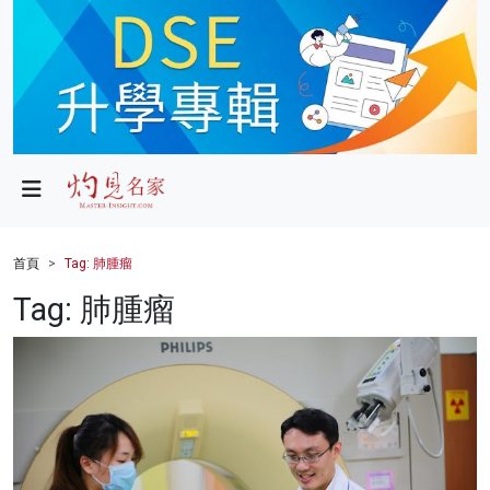
政局
教育
文化
財經
首頁
Tag: 肺腫瘤
生活
Tag: 肺腫瘤
健康
商業
科技
影片