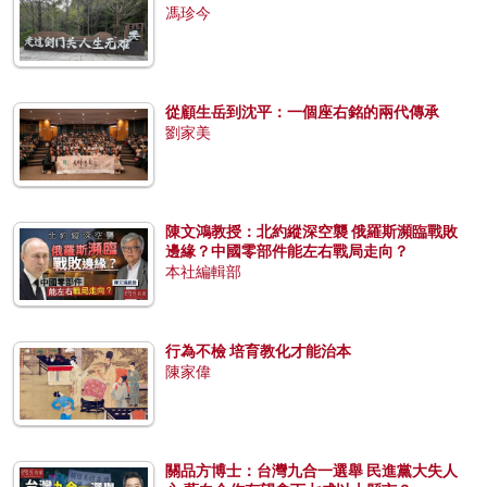
馮珍今
從顧生岳到沈平：一個座右銘的兩代傳承
劉家美
陳文鴻教授：北約縱深空襲 俄羅斯瀕臨戰敗
邊緣？中國零部件能左右戰局走向？
本社編輯部
行為不檢 培育教化才能治本
陳家偉
關品方博士：台灣九合一選舉 民進黨大失人