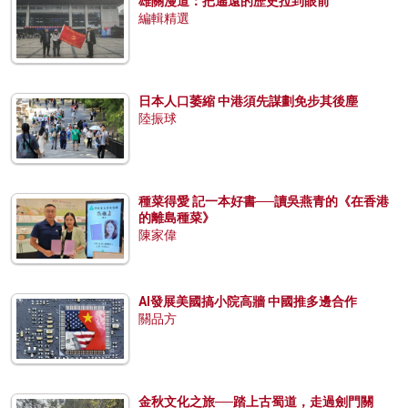
雄關漫道：把遙遠的歷史拉到眼前
編輯精選
日本人口萎縮 中港須先謀劃免步其後塵
陸振球
種菜得愛 記一本好書──讀吳燕青的《在香港
的離島種菜》
陳家偉
AI發展美國搞小院高牆 中國推多邊合作
關品方
金秋文化之旅──踏上古蜀道，走過劍門關