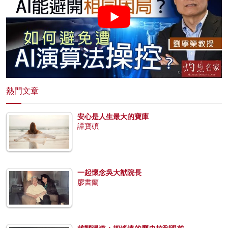
熱門文章
安心是人生最大的寶庫
譚寶碩
一起懷念吳大猷院長
廖書蘭