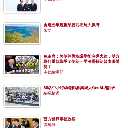
香港五年規劃須提前布局大鵬灣
來文
兔主席：美伊停戰協議變衝突導火線，雙方
為何重啟戰爭？伊朗一早洞悉特朗普虛張聲
勢？
本社編輯部
60名中小特幼老師參與城大GenAI培訓班
編輯精選
西方世界兩批政客
張建雄