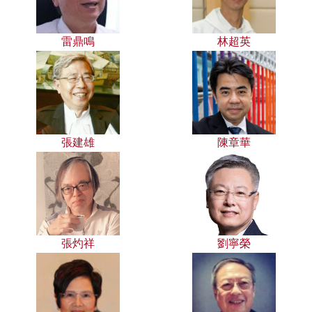
雷鼎鳴
林超英
張建雄
陳章華
張灼祥
劉寧榮