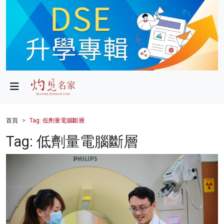
政局
教育
文化
財經
首頁
Tag: 低劑量電腦斷層
生活
Tag: 低劑量電腦斷層
健康
商業
科技
影片