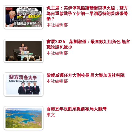
兔主席：美伊停戰協議變衝突導火線，雙方
為何重啟戰爭？伊朗一早洞悉特朗普虛張聲
勢？
本社編輯部
書展2026｜葉劉淑儀：最喜歡姐姐角色 無官
職說話包袱少
本社編輯部
梁鏡威獲任方大副校長 呂大樂加盟社科院
本社編輯部
香港五年規劃須提前布局大鵬灣
來文