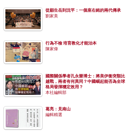
從顧生岳到沈平：一個座右銘的兩代傳承
劉家美
行為不檢 培育教化才能治本
陳家偉
國際關係學者孔永樂博士：將美伊衝突類比
越戰，兩者有何異同？中國崛起能否為全球
格局發揮穩定效用？
本社編輯部
葛亮：見南山
編輯精選