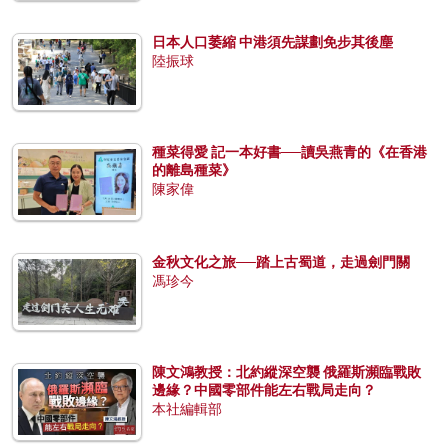
日本人口萎縮 中港須先謀劃免步其後塵
陸振球
種菜得愛 記一本好書──讀吳燕青的《在香港
的離島種菜》
陳家偉
金秋文化之旅──踏上古蜀道，走過劍門關
馮珍今
陳文鴻教授：北約縱深空襲 俄羅斯瀕臨戰敗
邊緣？中國零部件能左右戰局走向？
本社編輯部