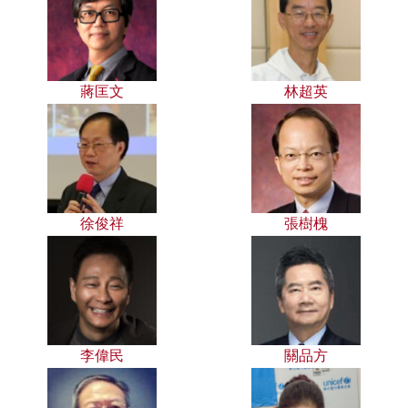
蔣匡文
林超英
徐俊祥
張樹槐
李偉民
關品方