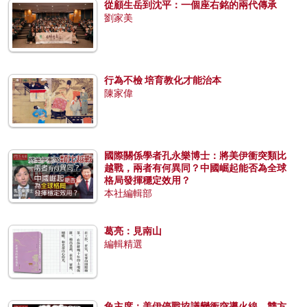
從顧生岳到沈平：一個座右銘的兩代傳承
劉家美
行為不檢 培育教化才能治本
陳家偉
國際關係學者孔永樂博士：將美伊衝突類比
越戰，兩者有何異同？中國崛起能否為全球
格局發揮穩定效用？
本社編輯部
葛亮：見南山
編輯精選
兔主席：美伊停戰協議變衝突導火線，雙方