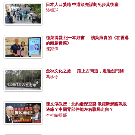
日本人口萎縮 中港須先謀劃免步其後塵
陸振球
種菜得愛 記一本好書──讀吳燕青的《在香港
的離島種菜》
陳家偉
金秋文化之旅──踏上古蜀道，走過劍門關
馮珍今
陳文鴻教授：北約縱深空襲 俄羅斯瀕臨戰敗
邊緣？中國零部件能左右戰局走向？
本社編輯部