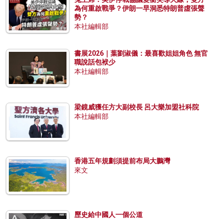
為何重啟戰爭？伊朗一早洞悉特朗普虛張聲
勢？
本社編輯部
書展2026｜葉劉淑儀：最喜歡姐姐角色 無官
職說話包袱少
本社編輯部
梁鏡威獲任方大副校長 呂大樂加盟社科院
本社編輯部
香港五年規劃須提前布局大鵬灣
來文
歷史給中國人一個公道