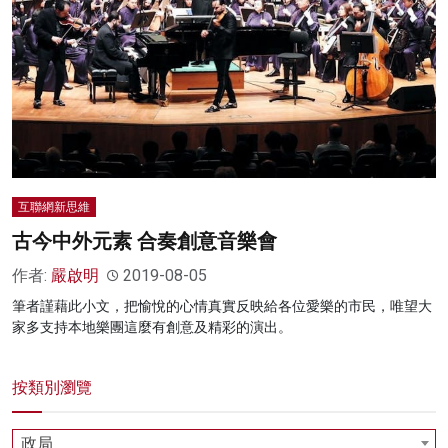
名家榜
灼見活動
關於我們
互聯網新思維
古今中外元素 合奏創意音樂會
作者:
嚴啟明
2019-08-05
筆者謹藉此小文，把愉悅的心情真實反映給各位愛樂的市民，唯望大
家多支持本地樂團這麼有創意及精彩的演出。
按類別瀏覽
政局