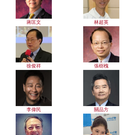
蔣匡文
林超英
徐俊祥
張樹槐
李偉民
關品方