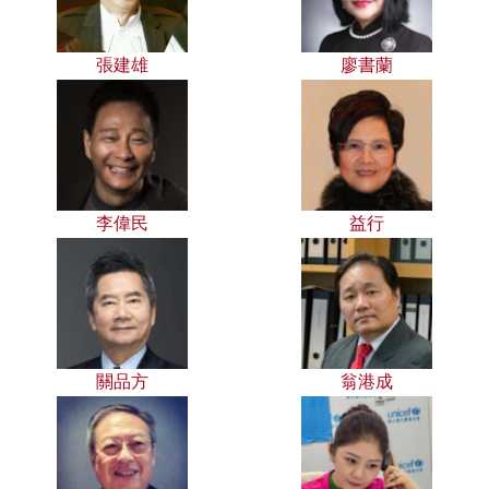
張建雄
廖書蘭
李偉民
益行
關品方
翁港成