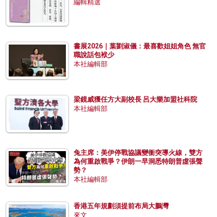
編輯精選
書展2026｜葉劉淑儀：最喜歡姐姐角色 無官
職說話包袱少
本社編輯部
梁鏡威獲任方大副校長 呂大樂加盟社科院
本社編輯部
兔主席：美伊停戰協議變衝突導火線，雙方
為何重啟戰爭？伊朗一早洞悉特朗普虛張聲
勢？
本社編輯部
香港五年規劃須提前布局大鵬灣
來文