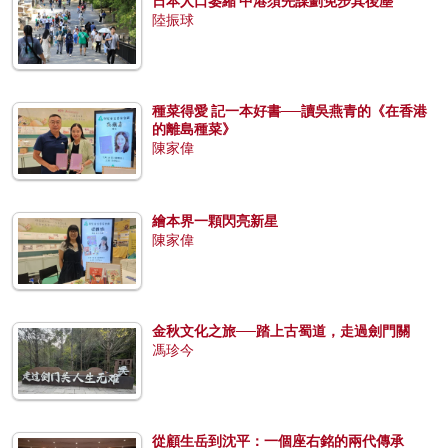
日本人口萎縮 中港須先謀劃免步其後塵
陸振球
種菜得愛 記一本好書──讀吳燕青的《在香港
的離島種菜》
陳家偉
繪本界一顆閃亮新星
陳家偉
金秋文化之旅──踏上古蜀道，走過劍門關
馮珍今
從顧生岳到沈平：一個座右銘的兩代傳承